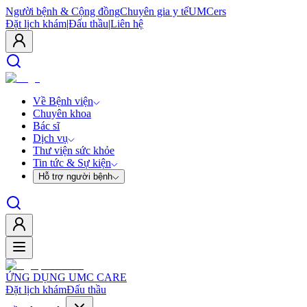
Người bệnh & Cộng đồng
Chuyên gia y tế
UMCers
Đặt lịch khám
|
Đấu thầu
|
Liên hệ
Về Bệnh viện
Chuyên khoa
Bác sĩ
Dịch vụ
Thư viện sức khỏe
Tin tức & Sự kiện
Hỗ trợ người bệnh
ỨNG DỤNG UMC CARE
Đặt lịch khám
Đấu thầu