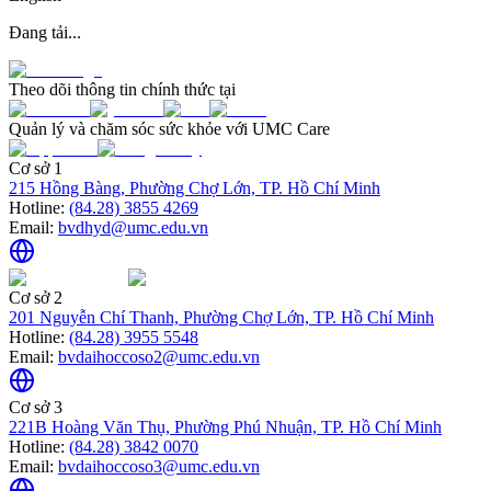
Đang tải...
Theo dõi thông tin chính thức tại
Quản lý và chăm sóc sức khỏe với UMC Care
Cơ sở 1
215 Hồng Bàng, Phường Chợ Lớn, TP. Hồ Chí Minh
Hotline:
(84.28) 3855 4269
Email:
bvdhyd@umc.edu.vn
Cơ sở 2
201 Nguyễn Chí Thanh, Phường Chợ Lớn, TP. Hồ Chí Minh
Hotline:
(84.28) 3955 5548
Email:
bvdaihoccoso2@umc.edu.vn
Cơ sở 3
221B Hoàng Văn Thụ, Phường Phú Nhuận, TP. Hồ Chí Minh
Hotline:
(84.28) 3842 0070
Email:
bvdaihoccoso3@umc.edu.vn