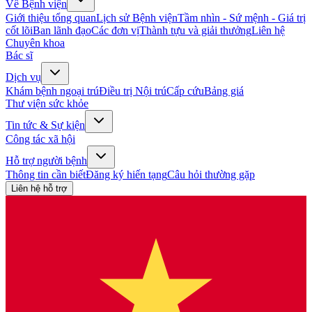
Về Bệnh viện
Giới thiệu tổng quan
Lịch sử Bệnh viện
Tầm nhìn - Sứ mệnh - Giá trị
cốt lõi
Ban lãnh đạo
Các đơn vị
Thành tựu và giải thưởng
Liên hệ
Chuyên khoa
Bác sĩ
Dịch vụ
Khám bệnh ngoại trú
Điều trị Nội trú
Cấp cứu
Bảng giá
Thư viện sức khỏe
Tin tức & Sự kiện
Công tác xã hội
Hỗ trợ người bệnh
Thông tin cần biết
Đăng ký hiến tạng
Câu hỏi thường gặp
Liên hệ hỗ trợ