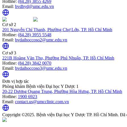
Hotline:
(84.28) 3855 4269
Email:
bvdhyd@umc.edu.vn
Cơ sở 2
201 Nguyễn Chí Thanh, Phường Chợ Lớn, TP. Hồ Chí Minh
Hotline:
(84.28) 3955 5548
Email:
bvdaihoccoso2@umc.edu.vn
Cơ sở 3
221B Hoàng Văn Thụ, Phường Phú Nhuận, TP. Hồ Chí Minh
Hotline:
(84.28) 3842 0070
Email:
bvdaihoccoso3@umc.edu.vn
Đơn vị hợp tác
Phòng khám Bệnh viện Đại học Y Dược 1
20-22 Dương Quang Trung, Phường Hòa Hưng, TP. Hồ Chí Minh
Hotline:
1900 6923
Email:
contact.us@umcclinic.com.vn
Copyright ©2025. Bệnh viện Đại học Y Dược TP. Hồ Chí Minh. Đã 