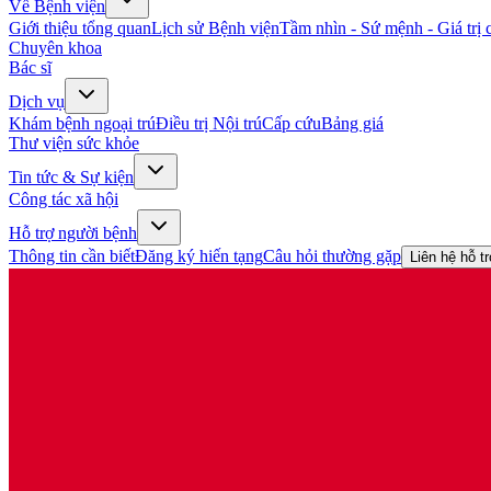
Về Bệnh viện
Giới thiệu tổng quan
Lịch sử Bệnh viện
Tầm nhìn - Sứ mệnh - Giá trị c
Chuyên khoa
Bác sĩ
Dịch vụ
Khám bệnh ngoại trú
Điều trị Nội trú
Cấp cứu
Bảng giá
Thư viện sức khỏe
Tin tức & Sự kiện
Công tác xã hội
Hỗ trợ người bệnh
Thông tin cần biết
Đăng ký hiến tạng
Câu hỏi thường gặp
Liên hệ hỗ t