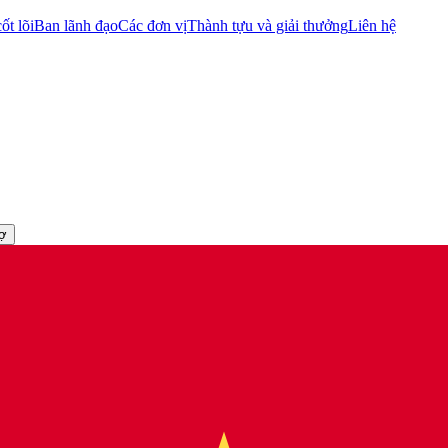
ốt lõi
Ban lãnh đạo
Các đơn vị
Thành tựu và giải thưởng
Liên hệ
rợ