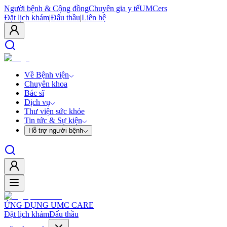
Người bệnh & Cộng đồng
Chuyên gia y tế
UMCers
Đặt lịch khám
|
Đấu thầu
|
Liên hệ
Về Bệnh viện
Chuyên khoa
Bác sĩ
Dịch vụ
Thư viện sức khỏe
Tin tức & Sự kiện
Hỗ trợ người bệnh
ỨNG DỤNG UMC CARE
Đặt lịch khám
Đấu thầu