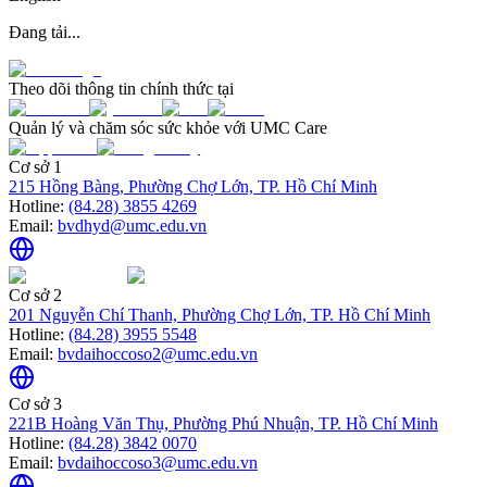
Đang tải...
Theo dõi thông tin chính thức tại
Quản lý và chăm sóc sức khỏe với UMC Care
Cơ sở 1
215 Hồng Bàng, Phường Chợ Lớn, TP. Hồ Chí Minh
Hotline:
(84.28) 3855 4269
Email:
bvdhyd@umc.edu.vn
Cơ sở 2
201 Nguyễn Chí Thanh, Phường Chợ Lớn, TP. Hồ Chí Minh
Hotline:
(84.28) 3955 5548
Email:
bvdaihoccoso2@umc.edu.vn
Cơ sở 3
221B Hoàng Văn Thụ, Phường Phú Nhuận, TP. Hồ Chí Minh
Hotline:
(84.28) 3842 0070
Email:
bvdaihoccoso3@umc.edu.vn