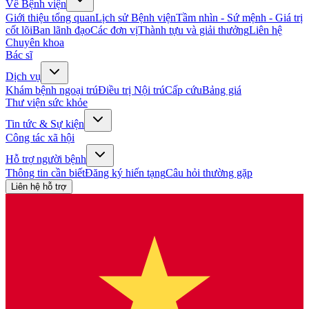
Về Bệnh viện
Giới thiệu tổng quan
Lịch sử Bệnh viện
Tầm nhìn - Sứ mệnh - Giá trị
cốt lõi
Ban lãnh đạo
Các đơn vị
Thành tựu và giải thưởng
Liên hệ
Chuyên khoa
Bác sĩ
Dịch vụ
Khám bệnh ngoại trú
Điều trị Nội trú
Cấp cứu
Bảng giá
Thư viện sức khỏe
Tin tức & Sự kiện
Công tác xã hội
Hỗ trợ người bệnh
Thông tin cần biết
Đăng ký hiến tạng
Câu hỏi thường gặp
Liên hệ hỗ trợ