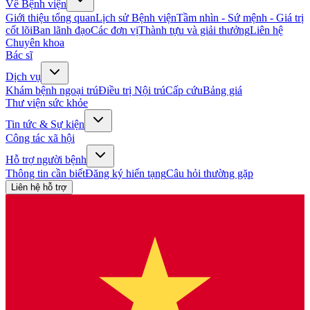
Về Bệnh viện
Giới thiệu tổng quan
Lịch sử Bệnh viện
Tầm nhìn - Sứ mệnh - Giá trị
cốt lõi
Ban lãnh đạo
Các đơn vị
Thành tựu và giải thưởng
Liên hệ
Chuyên khoa
Bác sĩ
Dịch vụ
Khám bệnh ngoại trú
Điều trị Nội trú
Cấp cứu
Bảng giá
Thư viện sức khỏe
Tin tức & Sự kiện
Công tác xã hội
Hỗ trợ người bệnh
Thông tin cần biết
Đăng ký hiến tạng
Câu hỏi thường gặp
Liên hệ hỗ trợ