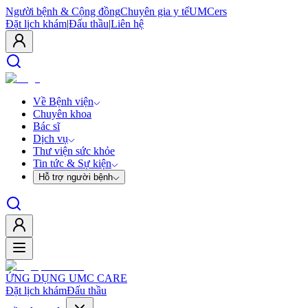
Người bệnh & Cộng đồng
Chuyên gia y tế
UMCers
Đặt lịch khám
|
Đấu thầu
|
Liên hệ
Về Bệnh viện
Chuyên khoa
Bác sĩ
Dịch vụ
Thư viện sức khỏe
Tin tức & Sự kiện
Hỗ trợ người bệnh
ỨNG DỤNG UMC CARE
Đặt lịch khám
Đấu thầu