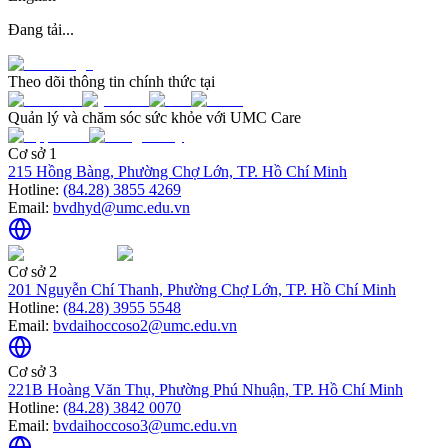
Đang tải...
Theo dõi thông tin chính thức tại
Quản lý và chăm sóc sức khỏe với UMC Care
Cơ sở 1
215 Hồng Bàng, Phường Chợ Lớn, TP. Hồ Chí Minh
Hotline:
(84.28) 3855 4269
Email:
bvdhyd@umc.edu.vn
Cơ sở 2
201 Nguyễn Chí Thanh, Phường Chợ Lớn, TP. Hồ Chí Minh
Hotline:
(84.28) 3955 5548
Email:
bvdaihoccoso2@umc.edu.vn
Cơ sở 3
221B Hoàng Văn Thụ, Phường Phú Nhuận, TP. Hồ Chí Minh
Hotline:
(84.28) 3842 0070
Email:
bvdaihoccoso3@umc.edu.vn