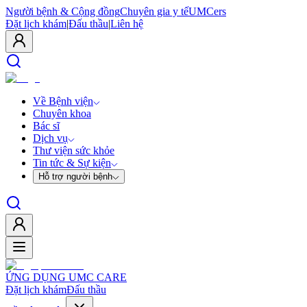
Người bệnh & Cộng đồng
Chuyên gia y tế
UMCers
Đặt lịch khám
|
Đấu thầu
|
Liên hệ
Về Bệnh viện
Chuyên khoa
Bác sĩ
Dịch vụ
Thư viện sức khỏe
Tin tức & Sự kiện
Hỗ trợ người bệnh
ỨNG DỤNG UMC CARE
Đặt lịch khám
Đấu thầu