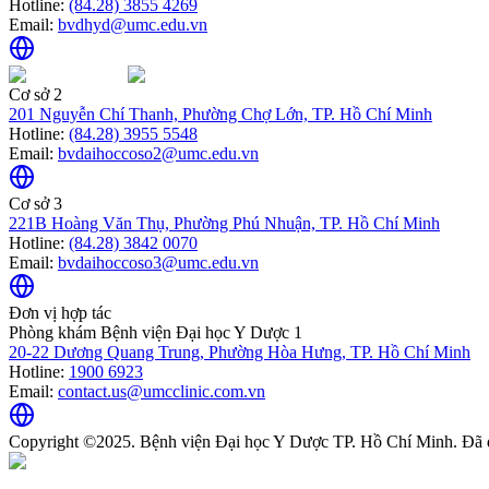
Hotline:
(84.28) 3855 4269
Email:
bvdhyd@umc.edu.vn
Cơ sở 2
201 Nguyễn Chí Thanh, Phường Chợ Lớn, TP. Hồ Chí Minh
Hotline:
(84.28) 3955 5548
Email:
bvdaihoccoso2@umc.edu.vn
Cơ sở 3
221B Hoàng Văn Thụ, Phường Phú Nhuận, TP. Hồ Chí Minh
Hotline:
(84.28) 3842 0070
Email:
bvdaihoccoso3@umc.edu.vn
Đơn vị hợp tác
Phòng khám Bệnh viện Đại học Y Dược 1
20-22 Dương Quang Trung, Phường Hòa Hưng, TP. Hồ Chí Minh
Hotline:
1900 6923
Email:
contact.us@umcclinic.com.vn
Copyright ©2025. Bệnh viện Đại học Y Dược TP. Hồ Chí Minh. Đã 