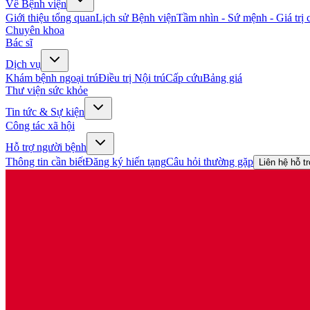
Về Bệnh viện
Giới thiệu tổng quan
Lịch sử Bệnh viện
Tầm nhìn - Sứ mệnh - Giá trị c
Chuyên khoa
Bác sĩ
Dịch vụ
Khám bệnh ngoại trú
Điều trị Nội trú
Cấp cứu
Bảng giá
Thư viện sức khỏe
Tin tức & Sự kiện
Công tác xã hội
Hỗ trợ người bệnh
Thông tin cần biết
Đăng ký hiến tạng
Câu hỏi thường gặp
Liên hệ hỗ t