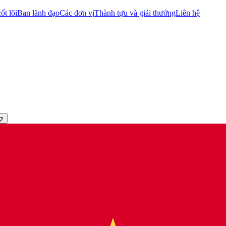
ốt lõi
Ban lãnh đạo
Các đơn vị
Thành tựu và giải thưởng
Liên hệ
rợ