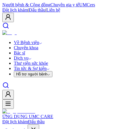
Người bệnh & Cộng đồng
Chuyên gia y tế
UMCers
Đặt lịch khám
|
Đấu thầu
|
Liên hệ
Về Bệnh viện
Chuyên khoa
Bác sĩ
Dịch vụ
Thư viện sức khỏe
Tin tức & Sự kiện
Hỗ trợ người bệnh
ỨNG DỤNG UMC CARE
Đặt lịch khám
Đấu thầu