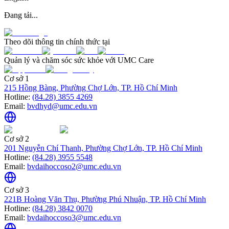
Đang tải...
Theo dõi thông tin chính thức tại
Quản lý và chăm sóc sức khỏe với UMC Care
Cơ sở 1
215 Hồng Bàng, Phường Chợ Lớn, TP. Hồ Chí Minh
Hotline:
(84.28) 3855 4269
Email:
bvdhyd@umc.edu.vn
Cơ sở 2
201 Nguyễn Chí Thanh, Phường Chợ Lớn, TP. Hồ Chí Minh
Hotline:
(84.28) 3955 5548
Email:
bvdaihoccoso2@umc.edu.vn
Cơ sở 3
221B Hoàng Văn Thụ, Phường Phú Nhuận, TP. Hồ Chí Minh
Hotline:
(84.28) 3842 0070
Email:
bvdaihoccoso3@umc.edu.vn