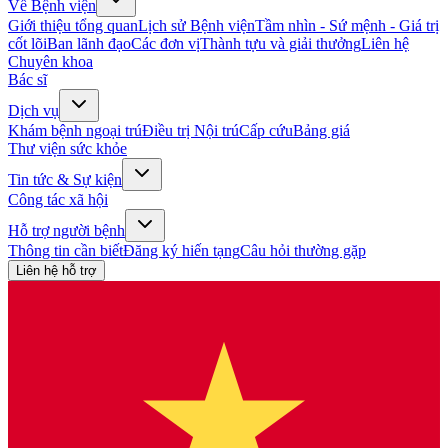
Về Bệnh viện
Giới thiệu tổng quan
Lịch sử Bệnh viện
Tầm nhìn - Sứ mệnh - Giá trị
cốt lõi
Ban lãnh đạo
Các đơn vị
Thành tựu và giải thưởng
Liên hệ
Chuyên khoa
Bác sĩ
Dịch vụ
Khám bệnh ngoại trú
Điều trị Nội trú
Cấp cứu
Bảng giá
Thư viện sức khỏe
Tin tức & Sự kiện
Công tác xã hội
Hỗ trợ người bệnh
Thông tin cần biết
Đăng ký hiến tạng
Câu hỏi thường gặp
Liên hệ hỗ trợ