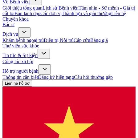
Về Bệnh viện
Giới thiệu tổng quan
Lịch sử Bệnh viện
Tầm nhìn - Sứ mệnh - Giá trị
cốt lõi
Ban lãnh đạo
Các đơn vị
Thành tựu và giải thưởng
Liên hệ
Chuyên khoa
Bác sĩ
Dịch vụ
Khám bệnh ngoại trú
Điều trị Nội trú
Cấp cứu
Bảng giá
Thư viện sức khỏe
Tin tức & Sự kiện
Công tác xã hội
Hỗ trợ người bệnh
Thông tin cần biết
Đăng ký hiến tạng
Câu hỏi thường gặp
Liên hệ hỗ trợ