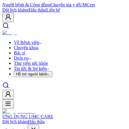
Người bệnh & Cộng đồng
Chuyên gia y tế
UMCers
Đặt lịch khám
|
Đấu thầu
|
Liên hệ
Về Bệnh viện
Chuyên khoa
Bác sĩ
Dịch vụ
Thư viện sức khỏe
Tin tức & Sự kiện
Hỗ trợ người bệnh
ỨNG DỤNG UMC CARE
Đặt lịch khám
Đấu thầu