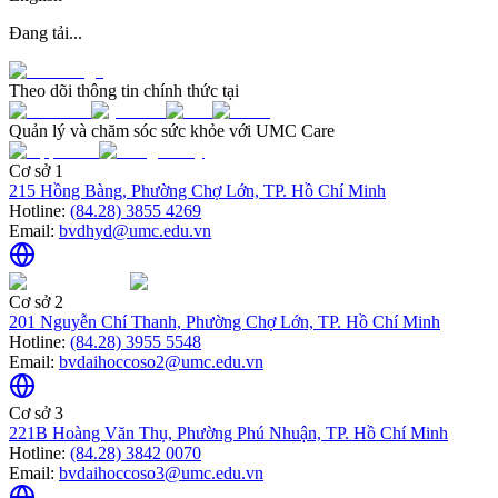
Đang tải...
Theo dõi thông tin chính thức tại
Quản lý và chăm sóc sức khỏe với UMC Care
Cơ sở 1
215 Hồng Bàng, Phường Chợ Lớn, TP. Hồ Chí Minh
Hotline:
(84.28) 3855 4269
Email:
bvdhyd@umc.edu.vn
Cơ sở 2
201 Nguyễn Chí Thanh, Phường Chợ Lớn, TP. Hồ Chí Minh
Hotline:
(84.28) 3955 5548
Email:
bvdaihoccoso2@umc.edu.vn
Cơ sở 3
221B Hoàng Văn Thụ, Phường Phú Nhuận, TP. Hồ Chí Minh
Hotline:
(84.28) 3842 0070
Email:
bvdaihoccoso3@umc.edu.vn