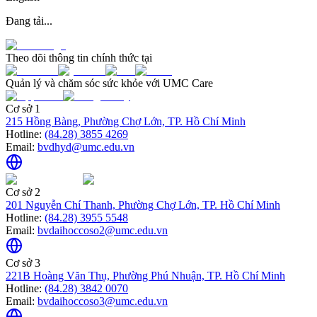
Đang tải...
Theo dõi thông tin chính thức tại
Quản lý và chăm sóc sức khỏe với UMC Care
Cơ sở 1
215 Hồng Bàng, Phường Chợ Lớn, TP. Hồ Chí Minh
Hotline:
(84.28) 3855 4269
Email:
bvdhyd@umc.edu.vn
Cơ sở 2
201 Nguyễn Chí Thanh, Phường Chợ Lớn, TP. Hồ Chí Minh
Hotline:
(84.28) 3955 5548
Email:
bvdaihoccoso2@umc.edu.vn
Cơ sở 3
221B Hoàng Văn Thụ, Phường Phú Nhuận, TP. Hồ Chí Minh
Hotline:
(84.28) 3842 0070
Email:
bvdaihoccoso3@umc.edu.vn