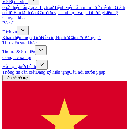
Về Bệnh viện
Giới thiệu tổng quan
Lịch sử Bệnh viện
Tầm nhìn - Sứ mệnh - Giá trị
cốt lõi
Ban lãnh đạo
Các đơn vị
Thành tựu và giải thưởng
Liên hệ
Chuyên khoa
Bác sĩ
Dịch vụ
Khám bệnh ngoại trú
Điều trị Nội trú
Cấp cứu
Bảng giá
Thư viện sức khỏe
Tin tức & Sự kiện
Công tác xã hội
Hỗ trợ người bệnh
Thông tin cần biết
Đăng ký hiến tạng
Câu hỏi thường gặp
Liên hệ hỗ trợ