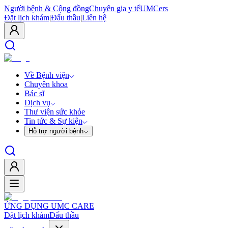
Người bệnh & Cộng đồng
Chuyên gia y tế
UMCers
Đặt lịch khám
|
Đấu thầu
|
Liên hệ
Về Bệnh viện
Chuyên khoa
Bác sĩ
Dịch vụ
Thư viện sức khỏe
Tin tức & Sự kiện
Hỗ trợ người bệnh
ỨNG DỤNG UMC CARE
Đặt lịch khám
Đấu thầu