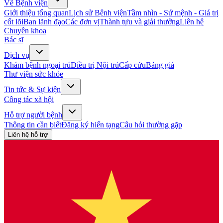
Về Bệnh viện
Giới thiệu tổng quan
Lịch sử Bệnh viện
Tầm nhìn - Sứ mệnh - Giá trị
cốt lõi
Ban lãnh đạo
Các đơn vị
Thành tựu và giải thưởng
Liên hệ
Chuyên khoa
Bác sĩ
Dịch vụ
Khám bệnh ngoại trú
Điều trị Nội trú
Cấp cứu
Bảng giá
Thư viện sức khỏe
Tin tức & Sự kiện
Công tác xã hội
Hỗ trợ người bệnh
Thông tin cần biết
Đăng ký hiến tạng
Câu hỏi thường gặp
Liên hệ hỗ trợ