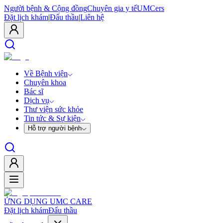
Người bệnh & Cộng đồng
Chuyên gia y tế
UMCers
Đặt lịch khám
|
Đấu thầu
|
Liên hệ
Về Bệnh viện
Chuyên khoa
Bác sĩ
Dịch vụ
Thư viện sức khỏe
Tin tức & Sự kiện
Hỗ trợ người bệnh
ỨNG DỤNG UMC CARE
Đặt lịch khám
Đấu thầu