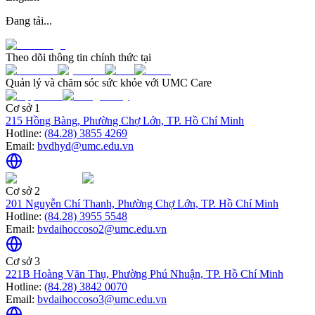
Đang tải...
Theo dõi thông tin chính thức tại
Quản lý và chăm sóc sức khỏe với UMC Care
Cơ sở 1
215 Hồng Bàng, Phường Chợ Lớn, TP. Hồ Chí Minh
Hotline:
(84.28) 3855 4269
Email:
bvdhyd@umc.edu.vn
Cơ sở 2
201 Nguyễn Chí Thanh, Phường Chợ Lớn, TP. Hồ Chí Minh
Hotline:
(84.28) 3955 5548
Email:
bvdaihoccoso2@umc.edu.vn
Cơ sở 3
221B Hoàng Văn Thụ, Phường Phú Nhuận, TP. Hồ Chí Minh
Hotline:
(84.28) 3842 0070
Email:
bvdaihoccoso3@umc.edu.vn