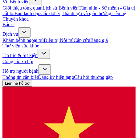
Về Bệnh viện
Giới thiệu tổng quan
Lịch sử Bệnh viện
Tầm nhìn - Sứ mệnh - Giá trị
cốt lõi
Ban lãnh đạo
Các đơn vị
Thành tựu và giải thưởng
Liên hệ
Chuyên khoa
Bác sĩ
Dịch vụ
Khám bệnh ngoại trú
Điều trị Nội trú
Cấp cứu
Bảng giá
Thư viện sức khỏe
Tin tức & Sự kiện
Công tác xã hội
Hỗ trợ người bệnh
Thông tin cần biết
Đăng ký hiến tạng
Câu hỏi thường gặp
Liên hệ hỗ trợ