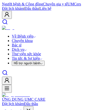
Người bệnh & Cộng đồng
Chuyên gia y tế
UMCers
Đặt lịch khám
|
Đấu thầu
|
Liên hệ
Về Bệnh viện
Chuyên khoa
Bác sĩ
Dịch vụ
Thư viện sức khỏe
Tin tức & Sự kiện
Hỗ trợ người bệnh
ỨNG DỤNG UMC CARE
Đặt lịch khám
Đấu thầu