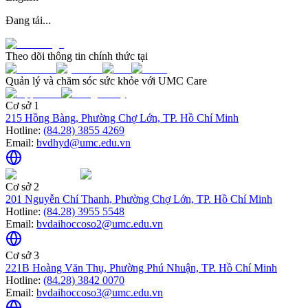
Đang tải...
Theo dõi thông tin chính thức tại
Quản lý và chăm sóc sức khỏe với UMC Care
Cơ sở 1
215 Hồng Bàng, Phường Chợ Lớn, TP. Hồ Chí Minh
Hotline:
(84.28) 3855 4269
Email:
bvdhyd@umc.edu.vn
Cơ sở 2
201 Nguyễn Chí Thanh, Phường Chợ Lớn, TP. Hồ Chí Minh
Hotline:
(84.28) 3955 5548
Email:
bvdaihoccoso2@umc.edu.vn
Cơ sở 3
221B Hoàng Văn Thụ, Phường Phú Nhuận, TP. Hồ Chí Minh
Hotline:
(84.28) 3842 0070
Email:
bvdaihoccoso3@umc.edu.vn