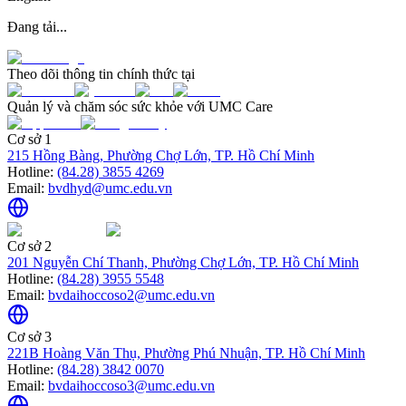
Đang tải...
Theo dõi thông tin chính thức tại
Quản lý và chăm sóc sức khỏe với UMC Care
Cơ sở 1
215 Hồng Bàng, Phường Chợ Lớn, TP. Hồ Chí Minh
Hotline:
(84.28) 3855 4269
Email:
bvdhyd@umc.edu.vn
Cơ sở 2
201 Nguyễn Chí Thanh, Phường Chợ Lớn, TP. Hồ Chí Minh
Hotline:
(84.28) 3955 5548
Email:
bvdaihoccoso2@umc.edu.vn
Cơ sở 3
221B Hoàng Văn Thụ, Phường Phú Nhuận, TP. Hồ Chí Minh
Hotline:
(84.28) 3842 0070
Email:
bvdaihoccoso3@umc.edu.vn