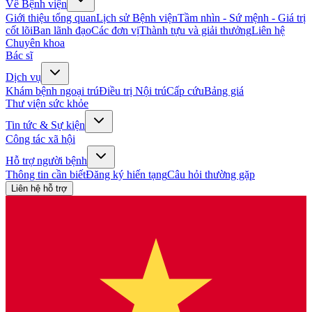
Về Bệnh viện
Giới thiệu tổng quan
Lịch sử Bệnh viện
Tầm nhìn - Sứ mệnh - Giá trị
cốt lõi
Ban lãnh đạo
Các đơn vị
Thành tựu và giải thưởng
Liên hệ
Chuyên khoa
Bác sĩ
Dịch vụ
Khám bệnh ngoại trú
Điều trị Nội trú
Cấp cứu
Bảng giá
Thư viện sức khỏe
Tin tức & Sự kiện
Công tác xã hội
Hỗ trợ người bệnh
Thông tin cần biết
Đăng ký hiến tạng
Câu hỏi thường gặp
Liên hệ hỗ trợ