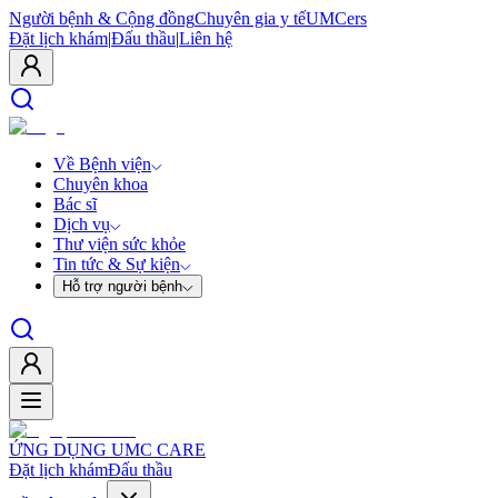
Người bệnh & Cộng đồng
Chuyên gia y tế
UMCers
Đặt lịch khám
|
Đấu thầu
|
Liên hệ
Về Bệnh viện
Chuyên khoa
Bác sĩ
Dịch vụ
Thư viện sức khỏe
Tin tức & Sự kiện
Hỗ trợ người bệnh
ỨNG DỤNG UMC CARE
Đặt lịch khám
Đấu thầu