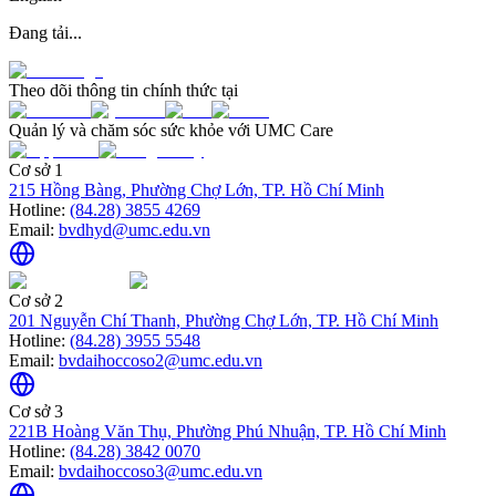
Đang tải...
Theo dõi thông tin chính thức tại
Quản lý và chăm sóc sức khỏe với UMC Care
Cơ sở 1
215 Hồng Bàng, Phường Chợ Lớn, TP. Hồ Chí Minh
Hotline:
(84.28) 3855 4269
Email:
bvdhyd@umc.edu.vn
Cơ sở 2
201 Nguyễn Chí Thanh, Phường Chợ Lớn, TP. Hồ Chí Minh
Hotline:
(84.28) 3955 5548
Email:
bvdaihoccoso2@umc.edu.vn
Cơ sở 3
221B Hoàng Văn Thụ, Phường Phú Nhuận, TP. Hồ Chí Minh
Hotline:
(84.28) 3842 0070
Email:
bvdaihoccoso3@umc.edu.vn