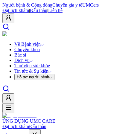
Người bệnh & Cộng đồng
Chuyên gia y tế
UMCers
Đặt lịch khám
|
Đấu thầu
|
Liên hệ
Về Bệnh viện
Chuyên khoa
Bác sĩ
Dịch vụ
Thư viện sức khỏe
Tin tức & Sự kiện
Hỗ trợ người bệnh
ỨNG DỤNG UMC CARE
Đặt lịch khám
Đấu thầu