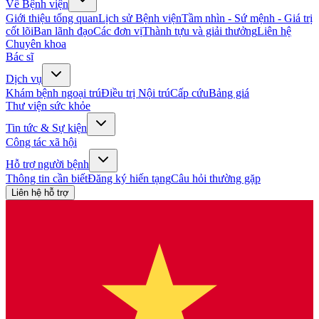
Về Bệnh viện
Giới thiệu tổng quan
Lịch sử Bệnh viện
Tầm nhìn - Sứ mệnh - Giá trị
cốt lõi
Ban lãnh đạo
Các đơn vị
Thành tựu và giải thưởng
Liên hệ
Chuyên khoa
Bác sĩ
Dịch vụ
Khám bệnh ngoại trú
Điều trị Nội trú
Cấp cứu
Bảng giá
Thư viện sức khỏe
Tin tức & Sự kiện
Công tác xã hội
Hỗ trợ người bệnh
Thông tin cần biết
Đăng ký hiến tạng
Câu hỏi thường gặp
Liên hệ hỗ trợ