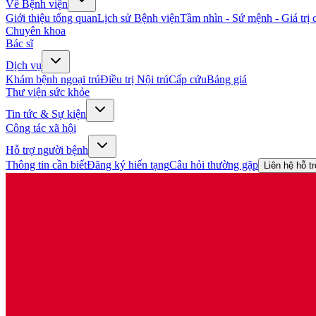
Về Bệnh viện
Giới thiệu tổng quan
Lịch sử Bệnh viện
Tầm nhìn - Sứ mệnh - Giá trị c
Chuyên khoa
Bác sĩ
Dịch vụ
Khám bệnh ngoại trú
Điều trị Nội trú
Cấp cứu
Bảng giá
Thư viện sức khỏe
Tin tức & Sự kiện
Công tác xã hội
Hỗ trợ người bệnh
Thông tin cần biết
Đăng ký hiến tạng
Câu hỏi thường gặp
Liên hệ hỗ t