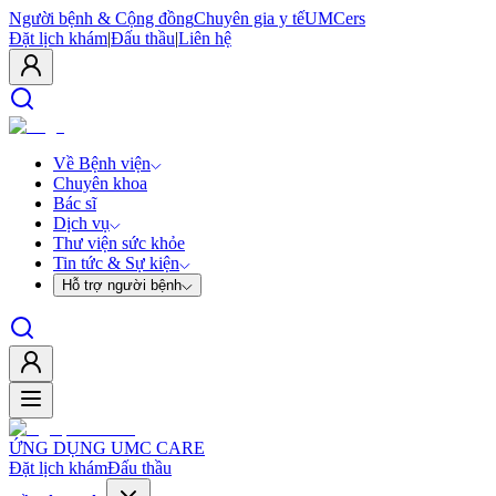
Người bệnh & Cộng đồng
Chuyên gia y tế
UMCers
Đặt lịch khám
|
Đấu thầu
|
Liên hệ
Về Bệnh viện
Chuyên khoa
Bác sĩ
Dịch vụ
Thư viện sức khỏe
Tin tức & Sự kiện
Hỗ trợ người bệnh
ỨNG DỤNG UMC CARE
Đặt lịch khám
Đấu thầu