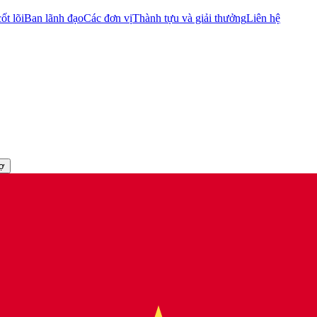
ốt lõi
Ban lãnh đạo
Các đơn vị
Thành tựu và giải thưởng
Liên hệ
rợ