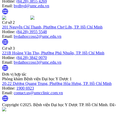
Hotline:
(84.28) 3855 4269
Email:
bvdhyd@umc.edu.vn
Cơ sở 2
201 Nguyễn Chí Thanh, Phường Chợ Lớn, TP. Hồ Chí Minh
Hotline:
(84.28) 3955 5548
Email:
bvdaihoccoso2@umc.edu.vn
Cơ sở 3
221B Hoàng Văn Thụ, Phường Phú Nhuận, TP. Hồ Chí Minh
Hotline:
(84.28) 3842 0070
Email:
bvdaihoccoso3@umc.edu.vn
Đơn vị hợp tác
Phòng khám Bệnh viện Đại học Y Dược 1
20-22 Dương Quang Trung, Phường Hòa Hưng, TP. Hồ Chí Minh
Hotline:
1900 6923
Email:
contact.us@umcclinic.com.vn
Copyright ©2025. Bệnh viện Đại học Y Dược TP. Hồ Chí Minh. Đã 