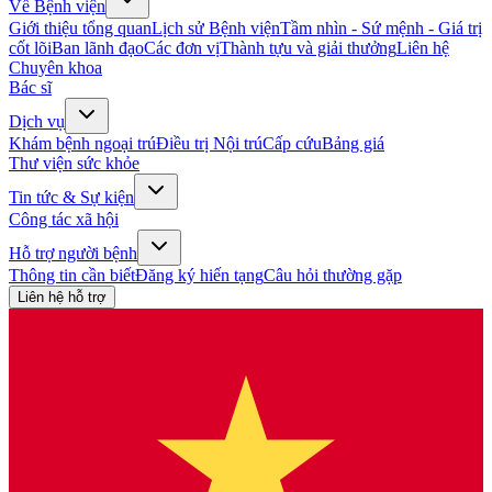
Về Bệnh viện
Giới thiệu tổng quan
Lịch sử Bệnh viện
Tầm nhìn - Sứ mệnh - Giá trị
cốt lõi
Ban lãnh đạo
Các đơn vị
Thành tựu và giải thưởng
Liên hệ
Chuyên khoa
Bác sĩ
Dịch vụ
Khám bệnh ngoại trú
Điều trị Nội trú
Cấp cứu
Bảng giá
Thư viện sức khỏe
Tin tức & Sự kiện
Công tác xã hội
Hỗ trợ người bệnh
Thông tin cần biết
Đăng ký hiến tạng
Câu hỏi thường gặp
Liên hệ hỗ trợ