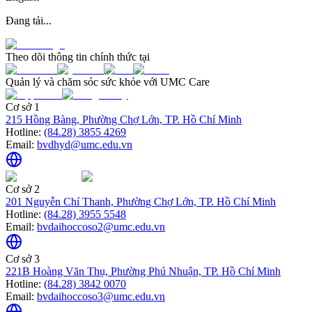
Đang tải...
Theo dõi thông tin chính thức tại
Quản lý và chăm sóc sức khỏe với UMC Care
Cơ sở 1
215 Hồng Bàng, Phường Chợ Lớn, TP. Hồ Chí Minh
Hotline:
(84.28) 3855 4269
Email:
bvdhyd@umc.edu.vn
Cơ sở 2
201 Nguyễn Chí Thanh, Phường Chợ Lớn, TP. Hồ Chí Minh
Hotline:
(84.28) 3955 5548
Email:
bvdaihoccoso2@umc.edu.vn
Cơ sở 3
221B Hoàng Văn Thụ, Phường Phú Nhuận, TP. Hồ Chí Minh
Hotline:
(84.28) 3842 0070
Email:
bvdaihoccoso3@umc.edu.vn