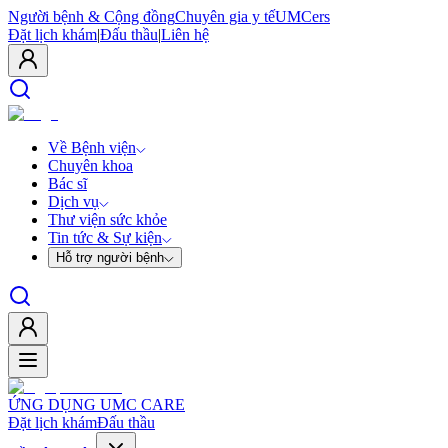
Người bệnh & Cộng đồng
Chuyên gia y tế
UMCers
Đặt lịch khám
|
Đấu thầu
|
Liên hệ
Về Bệnh viện
Chuyên khoa
Bác sĩ
Dịch vụ
Thư viện sức khỏe
Tin tức & Sự kiện
Hỗ trợ người bệnh
ỨNG DỤNG UMC CARE
Đặt lịch khám
Đấu thầu