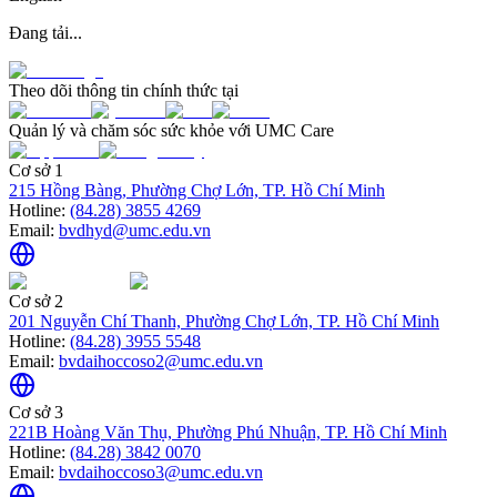
Đang tải...
Theo dõi thông tin chính thức tại
Quản lý và chăm sóc sức khỏe với UMC Care
Cơ sở 1
215 Hồng Bàng, Phường Chợ Lớn, TP. Hồ Chí Minh
Hotline:
(84.28) 3855 4269
Email:
bvdhyd@umc.edu.vn
Cơ sở 2
201 Nguyễn Chí Thanh, Phường Chợ Lớn, TP. Hồ Chí Minh
Hotline:
(84.28) 3955 5548
Email:
bvdaihoccoso2@umc.edu.vn
Cơ sở 3
221B Hoàng Văn Thụ, Phường Phú Nhuận, TP. Hồ Chí Minh
Hotline:
(84.28) 3842 0070
Email:
bvdaihoccoso3@umc.edu.vn