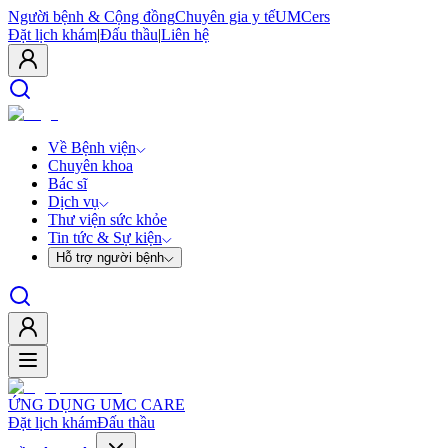
Người bệnh & Cộng đồng
Chuyên gia y tế
UMCers
Đặt lịch khám
|
Đấu thầu
|
Liên hệ
Về Bệnh viện
Chuyên khoa
Bác sĩ
Dịch vụ
Thư viện sức khỏe
Tin tức & Sự kiện
Hỗ trợ người bệnh
ỨNG DỤNG UMC CARE
Đặt lịch khám
Đấu thầu