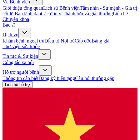
Về Bệnh viện
Giới thiệu tổng quan
Lịch sử Bệnh viện
Tầm nhìn - Sứ mệnh - Giá trị
cốt lõi
Ban lãnh đạo
Các đơn vị
Thành tựu và giải thưởng
Liên hệ
Chuyên khoa
Bác sĩ
Dịch vụ
Khám bệnh ngoại trú
Điều trị Nội trú
Cấp cứu
Bảng giá
Thư viện sức khỏe
Tin tức & Sự kiện
Công tác xã hội
Hỗ trợ người bệnh
Thông tin cần biết
Đăng ký hiến tạng
Câu hỏi thường gặp
Liên hệ hỗ trợ