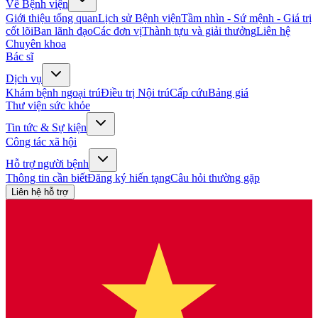
Về Bệnh viện
Giới thiệu tổng quan
Lịch sử Bệnh viện
Tầm nhìn - Sứ mệnh - Giá trị
cốt lõi
Ban lãnh đạo
Các đơn vị
Thành tựu và giải thưởng
Liên hệ
Chuyên khoa
Bác sĩ
Dịch vụ
Khám bệnh ngoại trú
Điều trị Nội trú
Cấp cứu
Bảng giá
Thư viện sức khỏe
Tin tức & Sự kiện
Công tác xã hội
Hỗ trợ người bệnh
Thông tin cần biết
Đăng ký hiến tạng
Câu hỏi thường gặp
Liên hệ hỗ trợ