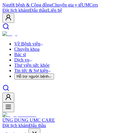
Người bệnh & Cộng đồng
Chuyên gia y tế
UMCers
Đặt lịch khám
|
Đấu thầu
|
Liên hệ
Về Bệnh viện
Chuyên khoa
Bác sĩ
Dịch vụ
Thư viện sức khỏe
Tin tức & Sự kiện
Hỗ trợ người bệnh
ỨNG DỤNG UMC CARE
Đặt lịch khám
Đấu thầu