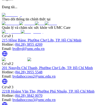
Đang tải...
Theo dõi thông tin chính thức tại
Quản lý và chăm sóc sức khỏe với UMC Care
Cơ sở 1
215 Hồng Bàng, Phường Chợ Lớn, TP. Hồ Chí Minh
Hotline:
(84.28) 3855 4269
Email:
bvdhyd@umc.edu.vn
Cơ sở 2
201 Nguyễn Chí Thanh, Phường Chợ Lớn, TP. Hồ Chí Minh
Hotline:
(84.28) 3955 5548
Email:
bvdaihoccoso2@umc.edu.vn
Cơ sở 3
221B Hoàng Văn Thụ, Phường Phú Nhuận, TP. Hồ Chí Minh
Hotline:
(84.28) 3842 0070
Email:
bvdaihoccoso3@umc.edu.vn