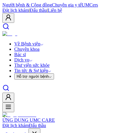
Người bệnh & Cộng đồng
Chuyên gia y tế
UMCers
Đặt lịch khám
|
Đấu thầu
|
Liên hệ
Về Bệnh viện
Chuyên khoa
Bác sĩ
Dịch vụ
Thư viện sức khỏe
Tin tức & Sự kiện
Hỗ trợ người bệnh
ỨNG DỤNG UMC CARE
Đặt lịch khám
Đấu thầu