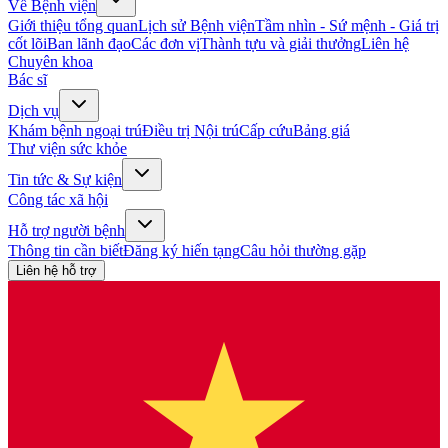
Về Bệnh viện
Giới thiệu tổng quan
Lịch sử Bệnh viện
Tầm nhìn - Sứ mệnh - Giá trị
cốt lõi
Ban lãnh đạo
Các đơn vị
Thành tựu và giải thưởng
Liên hệ
Chuyên khoa
Bác sĩ
Dịch vụ
Khám bệnh ngoại trú
Điều trị Nội trú
Cấp cứu
Bảng giá
Thư viện sức khỏe
Tin tức & Sự kiện
Công tác xã hội
Hỗ trợ người bệnh
Thông tin cần biết
Đăng ký hiến tạng
Câu hỏi thường gặp
Liên hệ hỗ trợ