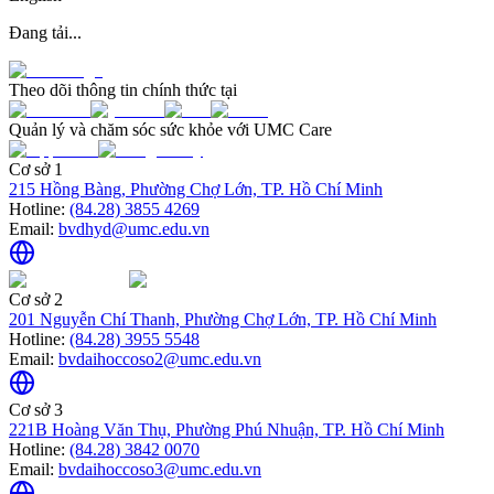
Đang tải...
Theo dõi thông tin chính thức tại
Quản lý và chăm sóc sức khỏe với UMC Care
Cơ sở 1
215 Hồng Bàng, Phường Chợ Lớn, TP. Hồ Chí Minh
Hotline:
(84.28) 3855 4269
Email:
bvdhyd@umc.edu.vn
Cơ sở 2
201 Nguyễn Chí Thanh, Phường Chợ Lớn, TP. Hồ Chí Minh
Hotline:
(84.28) 3955 5548
Email:
bvdaihoccoso2@umc.edu.vn
Cơ sở 3
221B Hoàng Văn Thụ, Phường Phú Nhuận, TP. Hồ Chí Minh
Hotline:
(84.28) 3842 0070
Email:
bvdaihoccoso3@umc.edu.vn