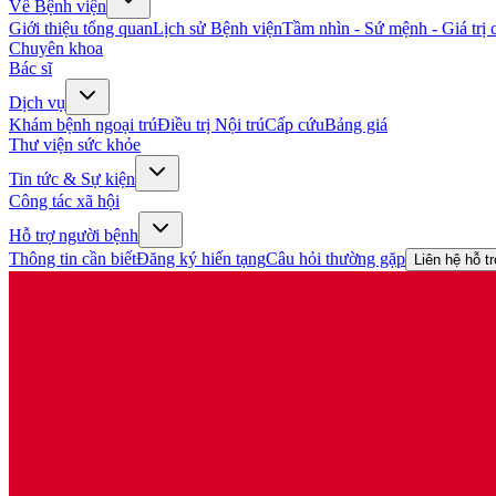
Về Bệnh viện
Giới thiệu tổng quan
Lịch sử Bệnh viện
Tầm nhìn - Sứ mệnh - Giá trị c
Chuyên khoa
Bác sĩ
Dịch vụ
Khám bệnh ngoại trú
Điều trị Nội trú
Cấp cứu
Bảng giá
Thư viện sức khỏe
Tin tức & Sự kiện
Công tác xã hội
Hỗ trợ người bệnh
Thông tin cần biết
Đăng ký hiến tạng
Câu hỏi thường gặp
Liên hệ hỗ t