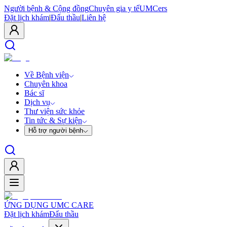
Người bệnh & Cộng đồng
Chuyên gia y tế
UMCers
Đặt lịch khám
|
Đấu thầu
|
Liên hệ
Về Bệnh viện
Chuyên khoa
Bác sĩ
Dịch vụ
Thư viện sức khỏe
Tin tức & Sự kiện
Hỗ trợ người bệnh
ỨNG DỤNG UMC CARE
Đặt lịch khám
Đấu thầu