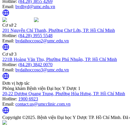
Hotline:
(84.28) 3855 4269
Email:
bvdhyd@umc.edu.vn
Cơ sở 2
201 Nguyễn Chí Thanh, Phường Chợ Lớn, TP. Hồ Chí Minh
Hotline:
(84.28) 3955 5548
Email:
bvdaihoccoso2@umc.edu.vn
Cơ sở 3
221B Hoàng Văn Thụ, Phường Phú Nhuận, TP. Hồ Chí Minh
Hotline:
(84.28) 3842 0070
Email:
bvdaihoccoso3@umc.edu.vn
Đơn vị hợp tác
Phòng khám Bệnh viện Đại học Y Dược 1
20-22 Dương Quang Trung, Phường Hòa Hưng, TP. Hồ Chí Minh
Hotline:
1900 6923
Email:
contact.us@umcclinic.com.vn
Copyright ©2025. Bệnh viện Đại học Y Dược TP. Hồ Chí Minh. Đã 