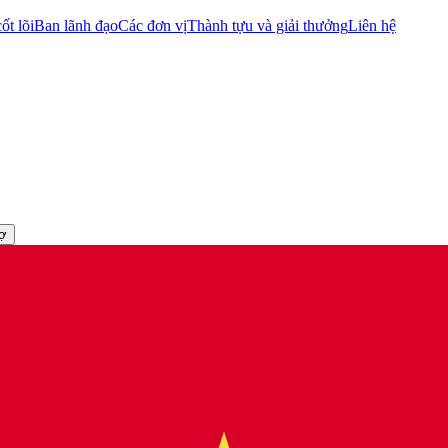
ốt lõi
Ban lãnh đạo
Các đơn vị
Thành tựu và giải thưởng
Liên hệ
rợ