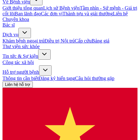
Về Bệnh viện
Giới thiệu tổng quan
Lịch sử Bệnh viện
Tầm nhìn - Sứ mệnh - Giá trị
cốt lõi
Ban lãnh đạo
Các đơn vị
Thành tựu và giải thưởng
Liên hệ
Chuyên khoa
Bác sĩ
Dịch vụ
Khám bệnh ngoại trú
Điều trị Nội trú
Cấp cứu
Bảng giá
Thư viện sức khỏe
Tin tức & Sự kiện
Công tác xã hội
Hỗ trợ người bệnh
Thông tin cần biết
Đăng ký hiến tạng
Câu hỏi thường gặp
Liên hệ hỗ trợ