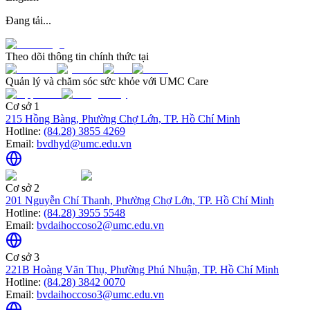
Đang tải...
Theo dõi thông tin chính thức tại
Quản lý và chăm sóc sức khỏe với UMC Care
Cơ sở 1
215 Hồng Bàng, Phường Chợ Lớn, TP. Hồ Chí Minh
Hotline:
(84.28) 3855 4269
Email:
bvdhyd@umc.edu.vn
Cơ sở 2
201 Nguyễn Chí Thanh, Phường Chợ Lớn, TP. Hồ Chí Minh
Hotline:
(84.28) 3955 5548
Email:
bvdaihoccoso2@umc.edu.vn
Cơ sở 3
221B Hoàng Văn Thụ, Phường Phú Nhuận, TP. Hồ Chí Minh
Hotline:
(84.28) 3842 0070
Email:
bvdaihoccoso3@umc.edu.vn