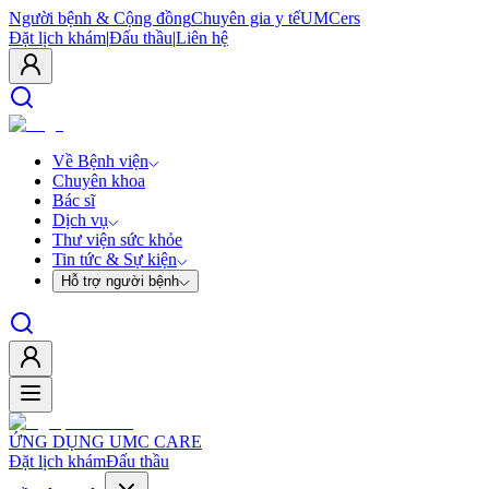
Người bệnh & Cộng đồng
Chuyên gia y tế
UMCers
Đặt lịch khám
|
Đấu thầu
|
Liên hệ
Về Bệnh viện
Chuyên khoa
Bác sĩ
Dịch vụ
Thư viện sức khỏe
Tin tức & Sự kiện
Hỗ trợ người bệnh
ỨNG DỤNG UMC CARE
Đặt lịch khám
Đấu thầu