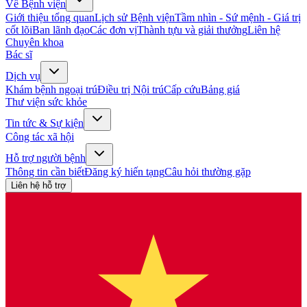
Về Bệnh viện
Giới thiệu tổng quan
Lịch sử Bệnh viện
Tầm nhìn - Sứ mệnh - Giá trị
cốt lõi
Ban lãnh đạo
Các đơn vị
Thành tựu và giải thưởng
Liên hệ
Chuyên khoa
Bác sĩ
Dịch vụ
Khám bệnh ngoại trú
Điều trị Nội trú
Cấp cứu
Bảng giá
Thư viện sức khỏe
Tin tức & Sự kiện
Công tác xã hội
Hỗ trợ người bệnh
Thông tin cần biết
Đăng ký hiến tạng
Câu hỏi thường gặp
Liên hệ hỗ trợ