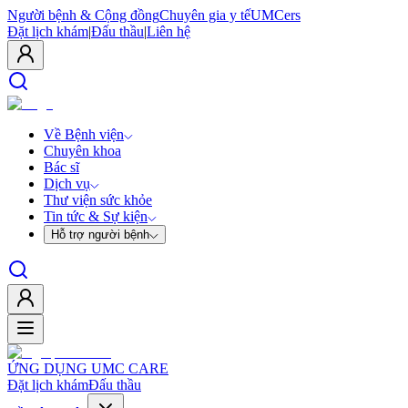
Người bệnh & Cộng đồng
Chuyên gia y tế
UMCers
Đặt lịch khám
|
Đấu thầu
|
Liên hệ
Về Bệnh viện
Chuyên khoa
Bác sĩ
Dịch vụ
Thư viện sức khỏe
Tin tức & Sự kiện
Hỗ trợ người bệnh
ỨNG DỤNG UMC CARE
Đặt lịch khám
Đấu thầu