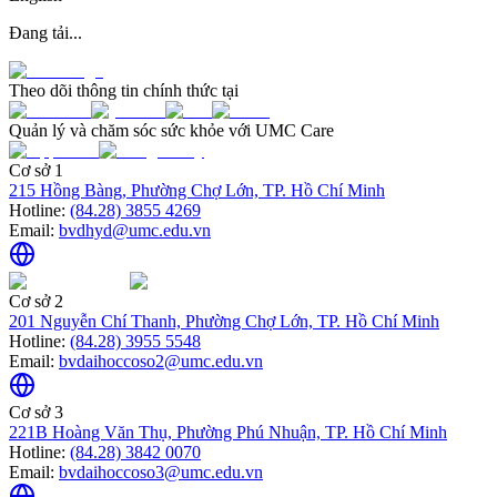
Đang tải...
Theo dõi thông tin chính thức tại
Quản lý và chăm sóc sức khỏe với UMC Care
Cơ sở 1
215 Hồng Bàng, Phường Chợ Lớn, TP. Hồ Chí Minh
Hotline:
(84.28) 3855 4269
Email:
bvdhyd@umc.edu.vn
Cơ sở 2
201 Nguyễn Chí Thanh, Phường Chợ Lớn, TP. Hồ Chí Minh
Hotline:
(84.28) 3955 5548
Email:
bvdaihoccoso2@umc.edu.vn
Cơ sở 3
221B Hoàng Văn Thụ, Phường Phú Nhuận, TP. Hồ Chí Minh
Hotline:
(84.28) 3842 0070
Email:
bvdaihoccoso3@umc.edu.vn