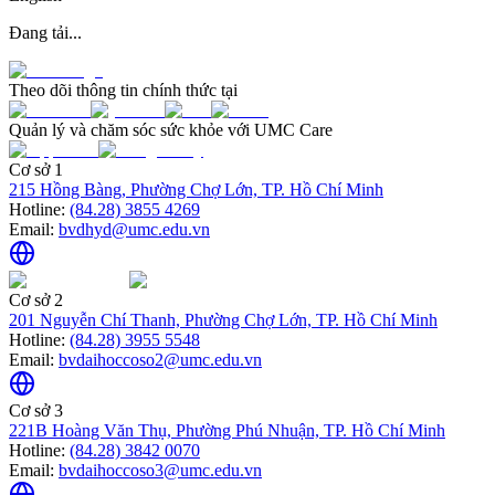
Đang tải...
Theo dõi thông tin chính thức tại
Quản lý và chăm sóc sức khỏe với UMC Care
Cơ sở 1
215 Hồng Bàng, Phường Chợ Lớn, TP. Hồ Chí Minh
Hotline:
(84.28) 3855 4269
Email:
bvdhyd@umc.edu.vn
Cơ sở 2
201 Nguyễn Chí Thanh, Phường Chợ Lớn, TP. Hồ Chí Minh
Hotline:
(84.28) 3955 5548
Email:
bvdaihoccoso2@umc.edu.vn
Cơ sở 3
221B Hoàng Văn Thụ, Phường Phú Nhuận, TP. Hồ Chí Minh
Hotline:
(84.28) 3842 0070
Email:
bvdaihoccoso3@umc.edu.vn