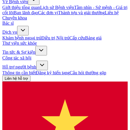
Về Bệnh viện
Giới thiệu tổng quan
Lịch sử Bệnh viện
Tầm nhìn - Sứ mệnh - Giá trị
cốt lõi
Ban lãnh đạo
Các đơn vị
Thành tựu và giải thưởng
Liên hệ
Chuyên khoa
Bác sĩ
Dịch vụ
Khám bệnh ngoại trú
Điều trị Nội trú
Cấp cứu
Bảng giá
Thư viện sức khỏe
Tin tức & Sự kiện
Công tác xã hội
Hỗ trợ người bệnh
Thông tin cần biết
Đăng ký hiến tạng
Câu hỏi thường gặp
Liên hệ hỗ trợ