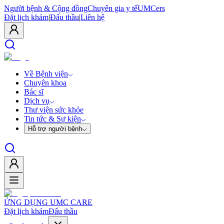
Người bệnh & Cộng đồng
Chuyên gia y tế
UMCers
Đặt lịch khám
|
Đấu thầu
|
Liên hệ
Về Bệnh viện
Chuyên khoa
Bác sĩ
Dịch vụ
Thư viện sức khỏe
Tin tức & Sự kiện
Hỗ trợ người bệnh
ỨNG DỤNG UMC CARE
Đặt lịch khám
Đấu thầu