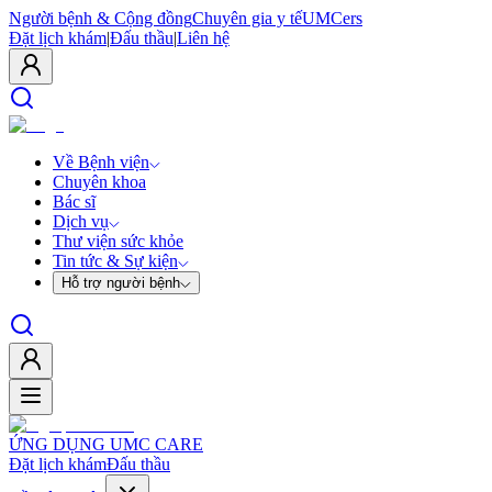
Người bệnh & Cộng đồng
Chuyên gia y tế
UMCers
Đặt lịch khám
|
Đấu thầu
|
Liên hệ
Về Bệnh viện
Chuyên khoa
Bác sĩ
Dịch vụ
Thư viện sức khỏe
Tin tức & Sự kiện
Hỗ trợ người bệnh
ỨNG DỤNG UMC CARE
Đặt lịch khám
Đấu thầu