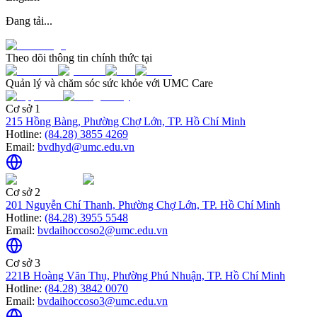
Đang tải...
Theo dõi thông tin chính thức tại
Quản lý và chăm sóc sức khỏe với UMC Care
Cơ sở 1
215 Hồng Bàng, Phường Chợ Lớn, TP. Hồ Chí Minh
Hotline:
(84.28) 3855 4269
Email:
bvdhyd@umc.edu.vn
Cơ sở 2
201 Nguyễn Chí Thanh, Phường Chợ Lớn, TP. Hồ Chí Minh
Hotline:
(84.28) 3955 5548
Email:
bvdaihoccoso2@umc.edu.vn
Cơ sở 3
221B Hoàng Văn Thụ, Phường Phú Nhuận, TP. Hồ Chí Minh
Hotline:
(84.28) 3842 0070
Email:
bvdaihoccoso3@umc.edu.vn