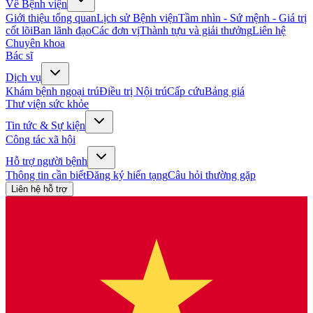
Về Bệnh viện
Giới thiệu tổng quan
Lịch sử Bệnh viện
Tầm nhìn - Sứ mệnh - Giá trị
cốt lõi
Ban lãnh đạo
Các đơn vị
Thành tựu và giải thưởng
Liên hệ
Chuyên khoa
Bác sĩ
Dịch vụ
Khám bệnh ngoại trú
Điều trị Nội trú
Cấp cứu
Bảng giá
Thư viện sức khỏe
Tin tức & Sự kiện
Công tác xã hội
Hỗ trợ người bệnh
Thông tin cần biết
Đăng ký hiến tạng
Câu hỏi thường gặp
Liên hệ hỗ trợ