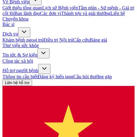
Về Bệnh viện
Giới thiệu tổng quan
Lịch sử Bệnh viện
Tầm nhìn - Sứ mệnh - Giá trị
cốt lõi
Ban lãnh đạo
Các đơn vị
Thành tựu và giải thưởng
Liên hệ
Chuyên khoa
Bác sĩ
Dịch vụ
Khám bệnh ngoại trú
Điều trị Nội trú
Cấp cứu
Bảng giá
Thư viện sức khỏe
Tin tức & Sự kiện
Công tác xã hội
Hỗ trợ người bệnh
Thông tin cần biết
Đăng ký hiến tạng
Câu hỏi thường gặp
Liên hệ hỗ trợ