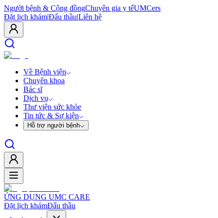
Người bệnh & Cộng đồng
Chuyên gia y tế
UMCers
Đặt lịch khám
|
Đấu thầu
|
Liên hệ
Về Bệnh viện
Chuyên khoa
Bác sĩ
Dịch vụ
Thư viện sức khỏe
Tin tức & Sự kiện
Hỗ trợ người bệnh
ỨNG DỤNG UMC CARE
Đặt lịch khám
Đấu thầu