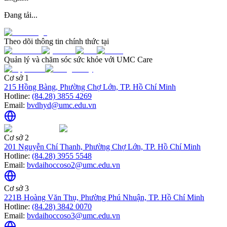
Đang tải...
Theo dõi thông tin chính thức tại
Quản lý và chăm sóc sức khỏe với UMC Care
Cơ sở 1
215 Hồng Bàng, Phường Chợ Lớn, TP. Hồ Chí Minh
Hotline:
(84.28) 3855 4269
Email:
bvdhyd@umc.edu.vn
Cơ sở 2
201 Nguyễn Chí Thanh, Phường Chợ Lớn, TP. Hồ Chí Minh
Hotline:
(84.28) 3955 5548
Email:
bvdaihoccoso2@umc.edu.vn
Cơ sở 3
221B Hoàng Văn Thụ, Phường Phú Nhuận, TP. Hồ Chí Minh
Hotline:
(84.28) 3842 0070
Email:
bvdaihoccoso3@umc.edu.vn