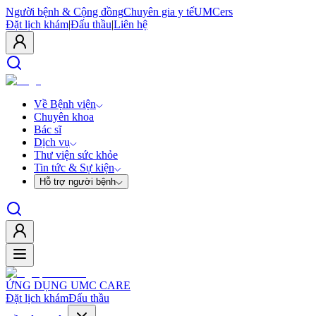
Người bệnh & Cộng đồng
Chuyên gia y tế
UMCers
Đặt lịch khám
|
Đấu thầu
|
Liên hệ
Về Bệnh viện
Chuyên khoa
Bác sĩ
Dịch vụ
Thư viện sức khỏe
Tin tức & Sự kiện
Hỗ trợ người bệnh
ỨNG DỤNG UMC CARE
Đặt lịch khám
Đấu thầu