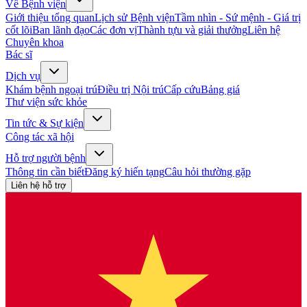
Về Bệnh viện
Giới thiệu tổng quan
Lịch sử Bệnh viện
Tầm nhìn - Sứ mệnh - Giá trị
cốt lõi
Ban lãnh đạo
Các đơn vị
Thành tựu và giải thưởng
Liên hệ
Chuyên khoa
Bác sĩ
Dịch vụ
Khám bệnh ngoại trú
Điều trị Nội trú
Cấp cứu
Bảng giá
Thư viện sức khỏe
Tin tức & Sự kiện
Công tác xã hội
Hỗ trợ người bệnh
Thông tin cần biết
Đăng ký hiến tạng
Câu hỏi thường gặp
Liên hệ hỗ trợ