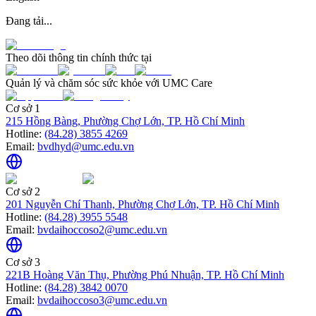
Đang tải...
Theo dõi thông tin chính thức tại
Quản lý và chăm sóc sức khỏe với UMC Care
Cơ sở 1
215 Hồng Bàng, Phường Chợ Lớn, TP. Hồ Chí Minh
Hotline:
(84.28) 3855 4269
Email:
bvdhyd@umc.edu.vn
Cơ sở 2
201 Nguyễn Chí Thanh, Phường Chợ Lớn, TP. Hồ Chí Minh
Hotline:
(84.28) 3955 5548
Email:
bvdaihoccoso2@umc.edu.vn
Cơ sở 3
221B Hoàng Văn Thụ, Phường Phú Nhuận, TP. Hồ Chí Minh
Hotline:
(84.28) 3842 0070
Email:
bvdaihoccoso3@umc.edu.vn