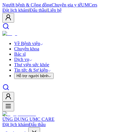
Người bệnh & Cộng đồng
Chuyên gia y tế
UMCers
Đặt lịch khám
|
Đấu thầu
|
Liên hệ
Về Bệnh viện
Chuyên khoa
Bác sĩ
Dịch vụ
Thư viện sức khỏe
Tin tức & Sự kiện
Hỗ trợ người bệnh
ỨNG DỤNG UMC CARE
Đặt lịch khám
Đấu thầu