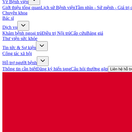
Về Bệnh viện
Giới thiệu tổng quan
Lịch sử Bệnh viện
Tầm nhìn - Sứ mệnh - Giá trị c
Chuyên khoa
Bác sĩ
Dịch vụ
Khám bệnh ngoại trú
Điều trị Nội trú
Cấp cứu
Bảng giá
Thư viện sức khỏe
Tin tức & Sự kiện
Công tác xã hội
Hỗ trợ người bệnh
Thông tin cần biết
Đăng ký hiến tạng
Câu hỏi thường gặp
Liên hệ hỗ t