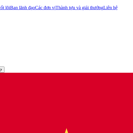
ốt lõi
Ban lãnh đạo
Các đơn vị
Thành tựu và giải thưởng
Liên hệ
rợ