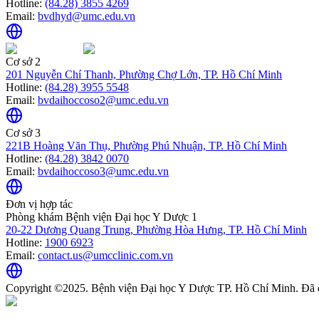
Hotline:
(84.28) 3855 4269
Email:
bvdhyd@umc.edu.vn
Cơ sở 2
201 Nguyễn Chí Thanh, Phường Chợ Lớn, TP. Hồ Chí Minh
Hotline:
(84.28) 3955 5548
Email:
bvdaihoccoso2@umc.edu.vn
Cơ sở 3
221B Hoàng Văn Thụ, Phường Phú Nhuận, TP. Hồ Chí Minh
Hotline:
(84.28) 3842 0070
Email:
bvdaihoccoso3@umc.edu.vn
Đơn vị hợp tác
Phòng khám Bệnh viện Đại học Y Dược 1
20-22 Dương Quang Trung, Phường Hòa Hưng, TP. Hồ Chí Minh
Hotline:
1900 6923
Email:
contact.us@umcclinic.com.vn
Copyright ©2025. Bệnh viện Đại học Y Dược TP. Hồ Chí Minh. Đã 