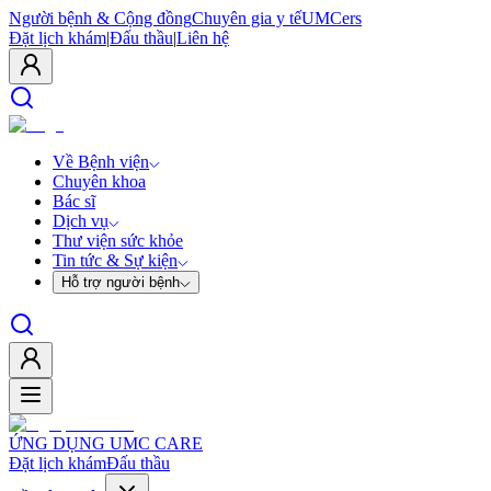
Người bệnh & Cộng đồng
Chuyên gia y tế
UMCers
Đặt lịch khám
|
Đấu thầu
|
Liên hệ
Về Bệnh viện
Chuyên khoa
Bác sĩ
Dịch vụ
Thư viện sức khỏe
Tin tức & Sự kiện
Hỗ trợ người bệnh
ỨNG DỤNG UMC CARE
Đặt lịch khám
Đấu thầu