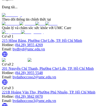
Đang tải...
Theo dõi thông tin chính thức tại
Quản lý và chăm sóc sức khỏe với UMC Care
Cơ sở 1
215 Hồng Bàng, Phường Chợ Lớn, TP. Hồ Chí Minh
Hotline:
(84.28) 3855 4269
Email:
bvdhyd@umc.edu.vn
Cơ sở 2
201 Nguyễn Chí Thanh, Phường Chợ Lớn, TP. Hồ Chí Minh
Hotline:
(84.28) 3955 5548
Email:
bvdaihoccoso2@umc.edu.vn
Cơ sở 3
221B Hoàng Văn Thụ, Phường Phú Nhuận, TP. Hồ Chí Minh
Hotline:
(84.28) 3842 0070
Email:
bvdaihoccoso3@umc.edu.vn