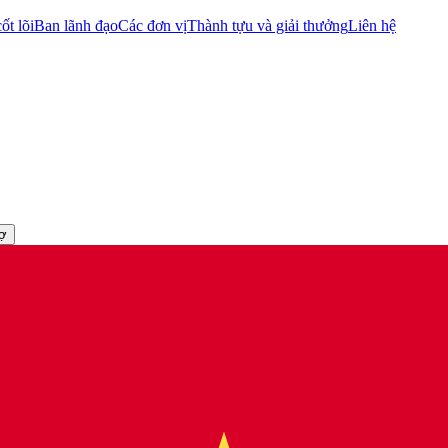
ốt lõi
Ban lãnh đạo
Các đơn vị
Thành tựu và giải thưởng
Liên hệ
rợ