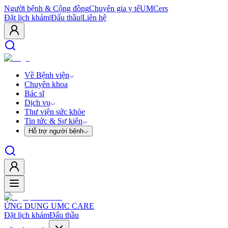
Người bệnh & Cộng đồng
Chuyên gia y tế
UMCers
Đặt lịch khám
|
Đấu thầu
|
Liên hệ
Về Bệnh viện
Chuyên khoa
Bác sĩ
Dịch vụ
Thư viện sức khỏe
Tin tức & Sự kiện
Hỗ trợ người bệnh
ỨNG DỤNG UMC CARE
Đặt lịch khám
Đấu thầu