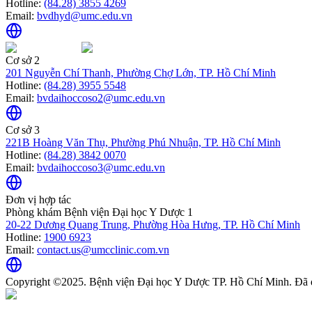
Hotline:
(84.28) 3855 4269
Email:
bvdhyd@umc.edu.vn
Cơ sở 2
201 Nguyễn Chí Thanh, Phường Chợ Lớn, TP. Hồ Chí Minh
Hotline:
(84.28) 3955 5548
Email:
bvdaihoccoso2@umc.edu.vn
Cơ sở 3
221B Hoàng Văn Thụ, Phường Phú Nhuận, TP. Hồ Chí Minh
Hotline:
(84.28) 3842 0070
Email:
bvdaihoccoso3@umc.edu.vn
Đơn vị hợp tác
Phòng khám Bệnh viện Đại học Y Dược 1
20-22 Dương Quang Trung, Phường Hòa Hưng, TP. Hồ Chí Minh
Hotline:
1900 6923
Email:
contact.us@umcclinic.com.vn
Copyright ©2025. Bệnh viện Đại học Y Dược TP. Hồ Chí Minh. Đã 