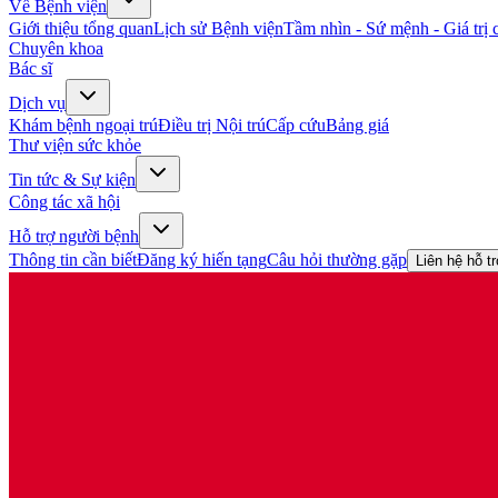
Về Bệnh viện
Giới thiệu tổng quan
Lịch sử Bệnh viện
Tầm nhìn - Sứ mệnh - Giá trị c
Chuyên khoa
Bác sĩ
Dịch vụ
Khám bệnh ngoại trú
Điều trị Nội trú
Cấp cứu
Bảng giá
Thư viện sức khỏe
Tin tức & Sự kiện
Công tác xã hội
Hỗ trợ người bệnh
Thông tin cần biết
Đăng ký hiến tạng
Câu hỏi thường gặp
Liên hệ hỗ t