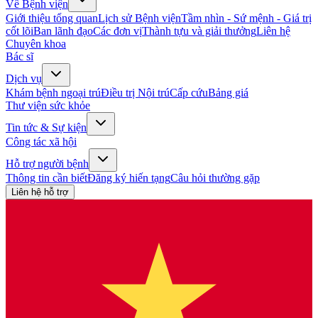
Về Bệnh viện
Giới thiệu tổng quan
Lịch sử Bệnh viện
Tầm nhìn - Sứ mệnh - Giá trị
cốt lõi
Ban lãnh đạo
Các đơn vị
Thành tựu và giải thưởng
Liên hệ
Chuyên khoa
Bác sĩ
Dịch vụ
Khám bệnh ngoại trú
Điều trị Nội trú
Cấp cứu
Bảng giá
Thư viện sức khỏe
Tin tức & Sự kiện
Công tác xã hội
Hỗ trợ người bệnh
Thông tin cần biết
Đăng ký hiến tạng
Câu hỏi thường gặp
Liên hệ hỗ trợ