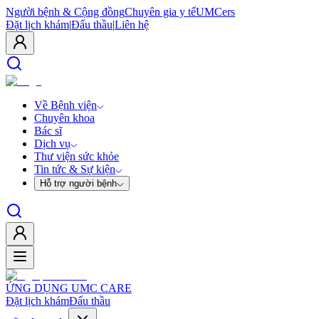
Người bệnh & Cộng đồng
Chuyên gia y tế
UMCers
Đặt lịch khám
|
Đấu thầu
|
Liên hệ
Về Bệnh viện
Chuyên khoa
Bác sĩ
Dịch vụ
Thư viện sức khỏe
Tin tức & Sự kiện
Hỗ trợ người bệnh
ỨNG DỤNG UMC CARE
Đặt lịch khám
Đấu thầu