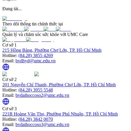
Đang tải...
Theo dõi thông tin chính thức tại
Quản lý và chăm sóc sức khỏe với UMC Care
Cơ sở 1
215 Hồng Bàng, Phường Chợ Lớn, TP. Hồ Chí Minh
Hotline:
(84.28) 3855 4269
Email:
bvdhyd@umc.edu.vn
Cơ sở 2
201 Nguyễn Chí Thanh, Phường Chợ Lớn, TP. Hồ Chí Minh
Hotline:
(84.28) 3955 5548
Email:
bvdaihoccoso2@umc.edu.vn
Cơ sở 3
221B Hoàng Văn Thụ, Phường Phú Nhuận, TP. Hồ Chí Minh
Hotline:
(84.28) 3842 0070
Email:
bvdaihoccoso3@umc.edu.vn