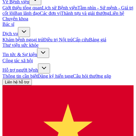
Về Bệnh viện
Giới thiệu tổng quan
Lịch sử Bệnh viện
Tầm nhìn - Sứ mệnh - Giá trị
cốt lõi
Ban lãnh đạo
Các đơn vị
Thành tựu và giải thưởng
Liên hệ
Chuyên khoa
Bác sĩ
Dịch vụ
Khám bệnh ngoại trú
Điều trị Nội trú
Cấp cứu
Bảng giá
Thư viện sức khỏe
Tin tức & Sự kiện
Công tác xã hội
Hỗ trợ người bệnh
Thông tin cần biết
Đăng ký hiến tạng
Câu hỏi thường gặp
Liên hệ hỗ trợ