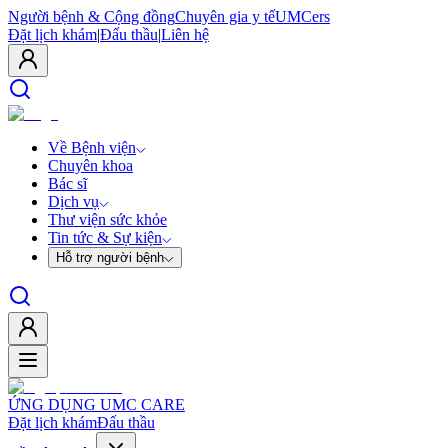
Người bệnh & Cộng đồng
Chuyên gia y tế
UMCers
Đặt lịch khám
|
Đấu thầu
|
Liên hệ
Về Bệnh viện
Chuyên khoa
Bác sĩ
Dịch vụ
Thư viện sức khỏe
Tin tức & Sự kiện
Hỗ trợ người bệnh
ỨNG DỤNG UMC CARE
Đặt lịch khám
Đấu thầu