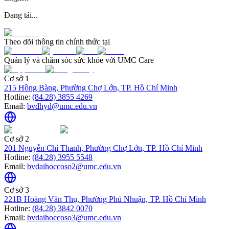
Đang tải...
Theo dõi thông tin chính thức tại
Quản lý và chăm sóc sức khỏe với UMC Care
Cơ sở 1
215 Hồng Bàng, Phường Chợ Lớn, TP. Hồ Chí Minh
Hotline:
(84.28) 3855 4269
Email:
bvdhyd@umc.edu.vn
Cơ sở 2
201 Nguyễn Chí Thanh, Phường Chợ Lớn, TP. Hồ Chí Minh
Hotline:
(84.28) 3955 5548
Email:
bvdaihoccoso2@umc.edu.vn
Cơ sở 3
221B Hoàng Văn Thụ, Phường Phú Nhuận, TP. Hồ Chí Minh
Hotline:
(84.28) 3842 0070
Email:
bvdaihoccoso3@umc.edu.vn