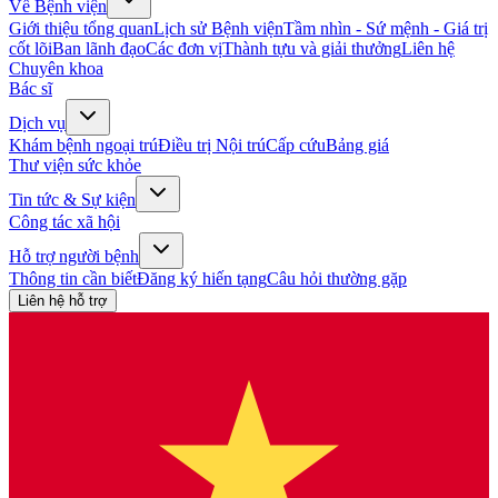
Về Bệnh viện
Giới thiệu tổng quan
Lịch sử Bệnh viện
Tầm nhìn - Sứ mệnh - Giá trị
cốt lõi
Ban lãnh đạo
Các đơn vị
Thành tựu và giải thưởng
Liên hệ
Chuyên khoa
Bác sĩ
Dịch vụ
Khám bệnh ngoại trú
Điều trị Nội trú
Cấp cứu
Bảng giá
Thư viện sức khỏe
Tin tức & Sự kiện
Công tác xã hội
Hỗ trợ người bệnh
Thông tin cần biết
Đăng ký hiến tạng
Câu hỏi thường gặp
Liên hệ hỗ trợ