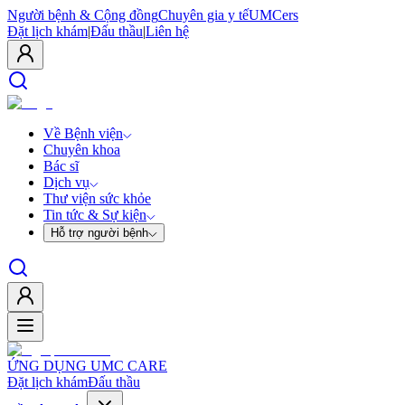
Người bệnh & Cộng đồng
Chuyên gia y tế
UMCers
Đặt lịch khám
|
Đấu thầu
|
Liên hệ
Về Bệnh viện
Chuyên khoa
Bác sĩ
Dịch vụ
Thư viện sức khỏe
Tin tức & Sự kiện
Hỗ trợ người bệnh
ỨNG DỤNG UMC CARE
Đặt lịch khám
Đấu thầu