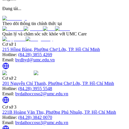
Đang tải...
Theo dõi thông tin chính thức tại
Quản lý và chăm sóc sức khỏe với UMC Care
Cơ sở 1
215 Hồng Bàng, Phường Chợ Lớn, TP. Hồ Chí Minh
Hotline:
(84.28) 3855 4269
Email:
bvdhyd@umc.edu.vn
Cơ sở 2
201 Nguyễn Chí Thanh, Phường Chợ Lớn, TP. Hồ Chí Minh
Hotline:
(84.28) 3955 5548
Email:
bvdaihoccoso2@umc.edu.vn
Cơ sở 3
221B Hoàng Văn Thụ, Phường Phú Nhuận, TP. Hồ Chí Minh
Hotline:
(84.28) 3842 0070
Email:
bvdaihoccoso3@umc.edu.vn