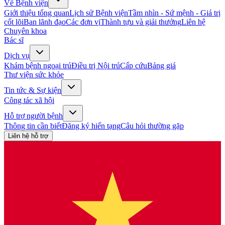
Về Bệnh viện
Giới thiệu tổng quan
Lịch sử Bệnh viện
Tầm nhìn - Sứ mệnh - Giá trị
cốt lõi
Ban lãnh đạo
Các đơn vị
Thành tựu và giải thưởng
Liên hệ
Chuyên khoa
Bác sĩ
Dịch vụ
Khám bệnh ngoại trú
Điều trị Nội trú
Cấp cứu
Bảng giá
Thư viện sức khỏe
Tin tức & Sự kiện
Công tác xã hội
Hỗ trợ người bệnh
Thông tin cần biết
Đăng ký hiến tạng
Câu hỏi thường gặp
Liên hệ hỗ trợ