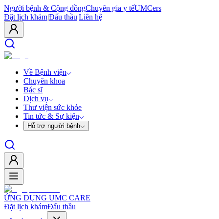
Người bệnh & Cộng đồng
Chuyên gia y tế
UMCers
Đặt lịch khám
|
Đấu thầu
|
Liên hệ
Về Bệnh viện
Chuyên khoa
Bác sĩ
Dịch vụ
Thư viện sức khỏe
Tin tức & Sự kiện
Hỗ trợ người bệnh
ỨNG DỤNG UMC CARE
Đặt lịch khám
Đấu thầu