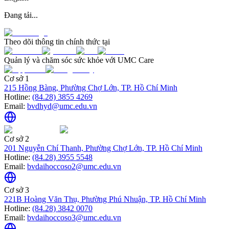
Đang tải...
Theo dõi thông tin chính thức tại
Quản lý và chăm sóc sức khỏe với UMC Care
Cơ sở 1
215 Hồng Bàng, Phường Chợ Lớn, TP. Hồ Chí Minh
Hotline:
(84.28) 3855 4269
Email:
bvdhyd@umc.edu.vn
Cơ sở 2
201 Nguyễn Chí Thanh, Phường Chợ Lớn, TP. Hồ Chí Minh
Hotline:
(84.28) 3955 5548
Email:
bvdaihoccoso2@umc.edu.vn
Cơ sở 3
221B Hoàng Văn Thụ, Phường Phú Nhuận, TP. Hồ Chí Minh
Hotline:
(84.28) 3842 0070
Email:
bvdaihoccoso3@umc.edu.vn