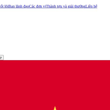
ốt lõi
Ban lãnh đạo
Các đơn vị
Thành tựu và giải thưởng
Liên hệ
rợ