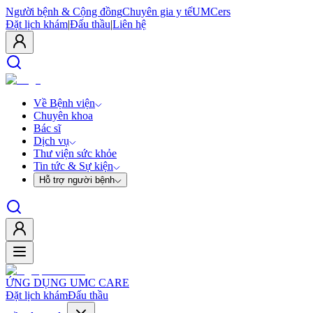
Người bệnh & Cộng đồng
Chuyên gia y tế
UMCers
Đặt lịch khám
|
Đấu thầu
|
Liên hệ
Về Bệnh viện
Chuyên khoa
Bác sĩ
Dịch vụ
Thư viện sức khỏe
Tin tức & Sự kiện
Hỗ trợ người bệnh
ỨNG DỤNG UMC CARE
Đặt lịch khám
Đấu thầu