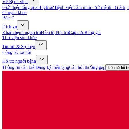
Về Bệnh viện
Giới thiệu tổng quan
Lịch sử Bệnh viện
Tầm nhìn - Sứ mệnh - Giá trị c
Chuyên khoa
Bác sĩ
Dịch vụ
Khám bệnh ngoại trú
Điều trị Nội trú
Cấp cứu
Bảng giá
Thư viện sức khỏe
Tin tức & Sự kiện
Công tác xã hội
Hỗ trợ người bệnh
Thông tin cần biết
Đăng ký hiến tạng
Câu hỏi thường gặp
Liên hệ hỗ t