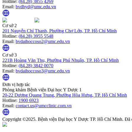
Hotline:
(84.28) 3855 4269
Email:
bvdhyd@umc.edu.vn
Cơ sở 2
201 Nguyễn Chí Thanh, Phường Chợ Lớn, TP. Hồ Chí Minh
Hotline:
(84.28) 3955 5548
Email:
bvdaihoccoso2@umc.edu.vn
Cơ sở 3
221B Hoàng Văn Thụ, Phường Phú Nhuận, TP. Hồ Chí Minh
Hotline:
(84.28) 3842 0070
Email:
bvdaihoccoso3@umc.edu.vn
Đơn vị hợp tác
Phòng khám Bệnh viện Đại học Y Dược 1
20-22 Dương Quang Trung, Phường Hòa Hưng, TP. Hồ Chí Minh
Hotline:
1900 6923
Email:
contact.us@umcclinic.com.vn
Copyright ©2025. Bệnh viện Đại học Y Dược TP. Hồ Chí Minh. Đã 