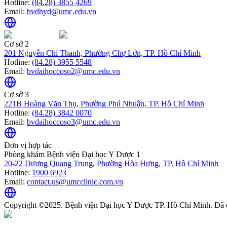
Hotline:
(84.28) 3855 4269
Email:
bvdhyd@umc.edu.vn
Cơ sở 2
201 Nguyễn Chí Thanh, Phường Chợ Lớn, TP. Hồ Chí Minh
Hotline:
(84.28) 3955 5548
Email:
bvdaihoccoso2@umc.edu.vn
Cơ sở 3
221B Hoàng Văn Thụ, Phường Phú Nhuận, TP. Hồ Chí Minh
Hotline:
(84.28) 3842 0070
Email:
bvdaihoccoso3@umc.edu.vn
Đơn vị hợp tác
Phòng khám Bệnh viện Đại học Y Dược 1
20-22 Dương Quang Trung, Phường Hòa Hưng, TP. Hồ Chí Minh
Hotline:
1900 6923
Email:
contact.us@umcclinic.com.vn
Copyright ©2025. Bệnh viện Đại học Y Dược TP. Hồ Chí Minh. Đã 