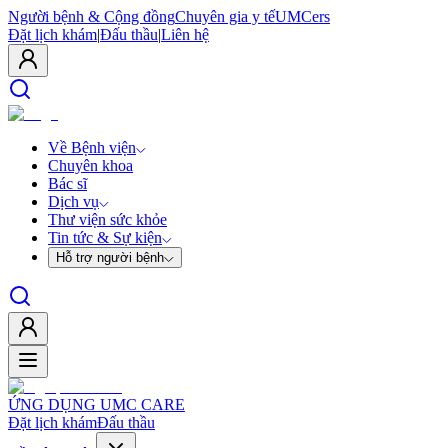
Người bệnh & Cộng đồng
Chuyên gia y tế
UMCers
Đặt lịch khám
|
Đấu thầu
|
Liên hệ
Về Bệnh viện
Chuyên khoa
Bác sĩ
Dịch vụ
Thư viện sức khỏe
Tin tức & Sự kiện
Hỗ trợ người bệnh
ỨNG DỤNG UMC CARE
Đặt lịch khám
Đấu thầu