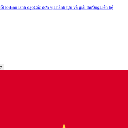
ốt lõi
Ban lãnh đạo
Các đơn vị
Thành tựu và giải thưởng
Liên hệ
rợ