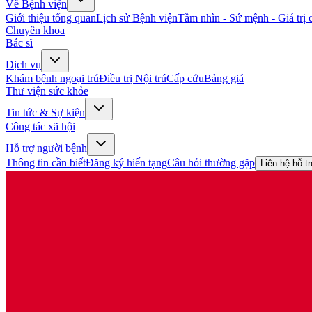
Về Bệnh viện
Giới thiệu tổng quan
Lịch sử Bệnh viện
Tầm nhìn - Sứ mệnh - Giá trị c
Chuyên khoa
Bác sĩ
Dịch vụ
Khám bệnh ngoại trú
Điều trị Nội trú
Cấp cứu
Bảng giá
Thư viện sức khỏe
Tin tức & Sự kiện
Công tác xã hội
Hỗ trợ người bệnh
Thông tin cần biết
Đăng ký hiến tạng
Câu hỏi thường gặp
Liên hệ hỗ t