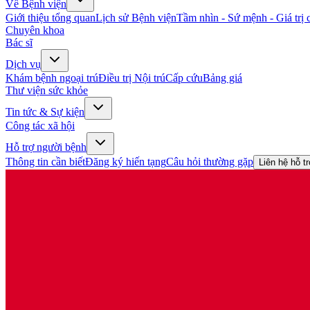
Về Bệnh viện
Giới thiệu tổng quan
Lịch sử Bệnh viện
Tầm nhìn - Sứ mệnh - Giá trị c
Chuyên khoa
Bác sĩ
Dịch vụ
Khám bệnh ngoại trú
Điều trị Nội trú
Cấp cứu
Bảng giá
Thư viện sức khỏe
Tin tức & Sự kiện
Công tác xã hội
Hỗ trợ người bệnh
Thông tin cần biết
Đăng ký hiến tạng
Câu hỏi thường gặp
Liên hệ hỗ t