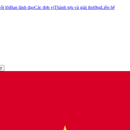
ốt lõi
Ban lãnh đạo
Các đơn vị
Thành tựu và giải thưởng
Liên hệ
rợ