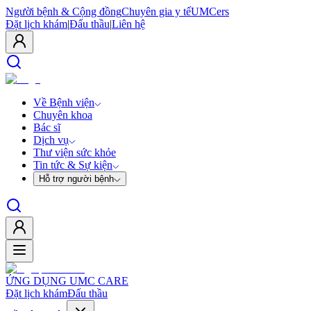
Người bệnh & Cộng đồng
Chuyên gia y tế
UMCers
Đặt lịch khám
|
Đấu thầu
|
Liên hệ
Về Bệnh viện
Chuyên khoa
Bác sĩ
Dịch vụ
Thư viện sức khỏe
Tin tức & Sự kiện
Hỗ trợ người bệnh
ỨNG DỤNG UMC CARE
Đặt lịch khám
Đấu thầu