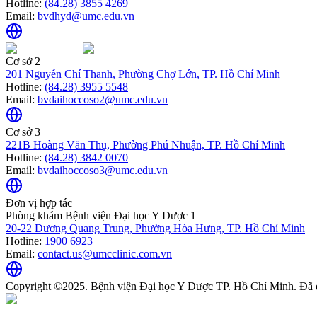
Hotline:
(84.28) 3855 4269
Email:
bvdhyd@umc.edu.vn
Cơ sở 2
201 Nguyễn Chí Thanh, Phường Chợ Lớn, TP. Hồ Chí Minh
Hotline:
(84.28) 3955 5548
Email:
bvdaihoccoso2@umc.edu.vn
Cơ sở 3
221B Hoàng Văn Thụ, Phường Phú Nhuận, TP. Hồ Chí Minh
Hotline:
(84.28) 3842 0070
Email:
bvdaihoccoso3@umc.edu.vn
Đơn vị hợp tác
Phòng khám Bệnh viện Đại học Y Dược 1
20-22 Dương Quang Trung, Phường Hòa Hưng, TP. Hồ Chí Minh
Hotline:
1900 6923
Email:
contact.us@umcclinic.com.vn
Copyright ©2025. Bệnh viện Đại học Y Dược TP. Hồ Chí Minh. Đã 