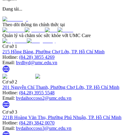
Đang tải...
Theo dõi thông tin chính thức tại
Quản lý và chăm sóc sức khỏe với UMC Care
Cơ sở 1
215 Hồng Bàng, Phường Chợ Lớn, TP. Hồ Chí Minh
Hotline:
(84.28) 3855 4269
Email:
bvdhyd@umc.edu.vn
Cơ sở 2
201 Nguyễn Chí Thanh, Phường Chợ Lớn, TP. Hồ Chí Minh
Hotline:
(84.28) 3955 5548
Email:
bvdaihoccoso2@umc.edu.vn
Cơ sở 3
221B Hoàng Văn Thụ, Phường Phú Nhuận, TP. Hồ Chí Minh
Hotline:
(84.28) 3842 0070
Email:
bvdaihoccoso3@umc.edu.vn