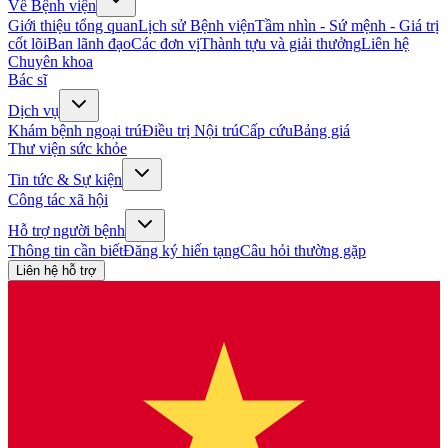
Về Bệnh viện
Giới thiệu tổng quan
Lịch sử Bệnh viện
Tầm nhìn - Sứ mệnh - Giá trị
cốt lõi
Ban lãnh đạo
Các đơn vị
Thành tựu và giải thưởng
Liên hệ
Chuyên khoa
Bác sĩ
Dịch vụ
Khám bệnh ngoại trú
Điều trị Nội trú
Cấp cứu
Bảng giá
Thư viện sức khỏe
Tin tức & Sự kiện
Công tác xã hội
Hỗ trợ người bệnh
Thông tin cần biết
Đăng ký hiến tạng
Câu hỏi thường gặp
Liên hệ hỗ trợ