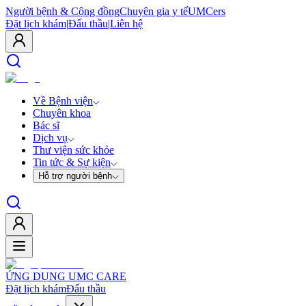
Người bệnh & Cộng đồng
Chuyên gia y tế
UMCers
Đặt lịch khám
|
Đấu thầu
|
Liên hệ
Về Bệnh viện
Chuyên khoa
Bác sĩ
Dịch vụ
Thư viện sức khỏe
Tin tức & Sự kiện
Hỗ trợ người bệnh
ỨNG DỤNG UMC CARE
Đặt lịch khám
Đấu thầu