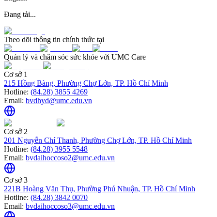
Đang tải...
Theo dõi thông tin chính thức tại
Quản lý và chăm sóc sức khỏe với UMC Care
Cơ sở 1
215 Hồng Bàng, Phường Chợ Lớn, TP. Hồ Chí Minh
Hotline:
(84.28) 3855 4269
Email:
bvdhyd@umc.edu.vn
Cơ sở 2
201 Nguyễn Chí Thanh, Phường Chợ Lớn, TP. Hồ Chí Minh
Hotline:
(84.28) 3955 5548
Email:
bvdaihoccoso2@umc.edu.vn
Cơ sở 3
221B Hoàng Văn Thụ, Phường Phú Nhuận, TP. Hồ Chí Minh
Hotline:
(84.28) 3842 0070
Email:
bvdaihoccoso3@umc.edu.vn