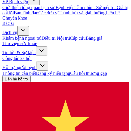
Về Bệnh viện
Giới thiệu tổng quan
Lịch sử Bệnh viện
Tầm nhìn - Sứ mệnh - Giá trị
cốt lõi
Ban lãnh đạo
Các đơn vị
Thành tựu và giải thưởng
Liên hệ
Chuyên khoa
Bác sĩ
Dịch vụ
Khám bệnh ngoại trú
Điều trị Nội trú
Cấp cứu
Bảng giá
Thư viện sức khỏe
Tin tức & Sự kiện
Công tác xã hội
Hỗ trợ người bệnh
Thông tin cần biết
Đăng ký hiến tạng
Câu hỏi thường gặp
Liên hệ hỗ trợ