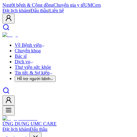
Người bệnh & Cộng đồng
Chuyên gia y tế
UMCers
Đặt lịch khám
|
Đấu thầu
|
Liên hệ
Về Bệnh viện
Chuyên khoa
Bác sĩ
Dịch vụ
Thư viện sức khỏe
Tin tức & Sự kiện
Hỗ trợ người bệnh
ỨNG DỤNG UMC CARE
Đặt lịch khám
Đấu thầu