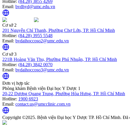
Hotline:
(84.28) 3855 4269
Email:
bvdhyd@umc.edu.vn
Cơ sở 2
201 Nguyễn Chí Thanh, Phường Chợ Lớn, TP. Hồ Chí Minh
Hotline:
(84.28) 3955 5548
Email:
bvdaihoccoso2@umc.edu.vn
Cơ sở 3
221B Hoàng Văn Thụ, Phường Phú Nhuận, TP. Hồ Chí Minh
Hotline:
(84.28) 3842 0070
Email:
bvdaihoccoso3@umc.edu.vn
Đơn vị hợp tác
Phòng khám Bệnh viện Đại học Y Dược 1
20-22 Dương Quang Trung, Phường Hòa Hưng, TP. Hồ Chí Minh
Hotline:
1900 6923
Email:
contact.us@umcclinic.com.vn
Copyright ©2025. Bệnh viện Đại học Y Dược TP. Hồ Chí Minh. Đã 