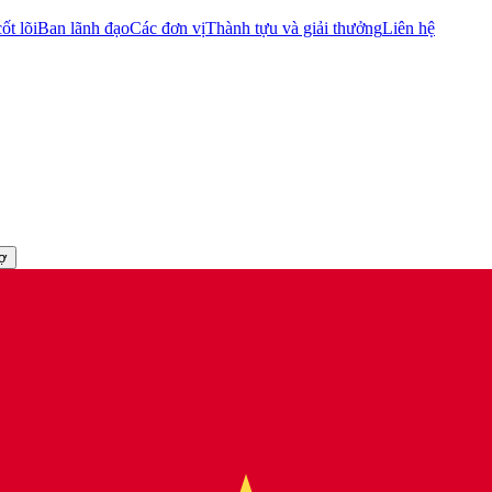
ốt lõi
Ban lãnh đạo
Các đơn vị
Thành tựu và giải thưởng
Liên hệ
rợ