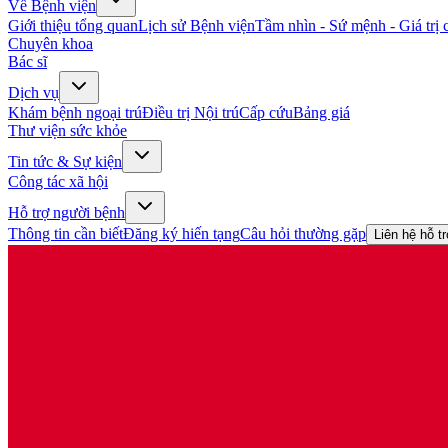
Về Bệnh viện
Giới thiệu tổng quan
Lịch sử Bệnh viện
Tầm nhìn - Sứ mệnh - Giá trị c
Chuyên khoa
Bác sĩ
Dịch vụ
Khám bệnh ngoại trú
Điều trị Nội trú
Cấp cứu
Bảng giá
Thư viện sức khỏe
Tin tức & Sự kiện
Công tác xã hội
Hỗ trợ người bệnh
Thông tin cần biết
Đăng ký hiến tạng
Câu hỏi thường gặp
Liên hệ hỗ t