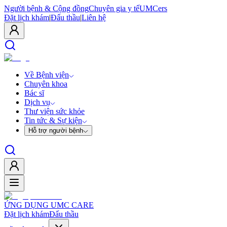
Người bệnh & Cộng đồng
Chuyên gia y tế
UMCers
Đặt lịch khám
|
Đấu thầu
|
Liên hệ
Về Bệnh viện
Chuyên khoa
Bác sĩ
Dịch vụ
Thư viện sức khỏe
Tin tức & Sự kiện
Hỗ trợ người bệnh
ỨNG DỤNG UMC CARE
Đặt lịch khám
Đấu thầu