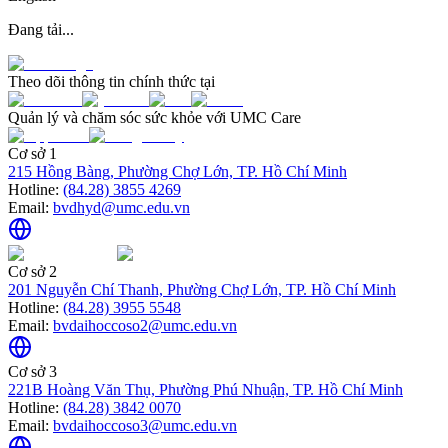
Đang tải...
Theo dõi thông tin chính thức tại
Quản lý và chăm sóc sức khỏe với UMC Care
Cơ sở 1
215 Hồng Bàng, Phường Chợ Lớn, TP. Hồ Chí Minh
Hotline:
(84.28) 3855 4269
Email:
bvdhyd@umc.edu.vn
Cơ sở 2
201 Nguyễn Chí Thanh, Phường Chợ Lớn, TP. Hồ Chí Minh
Hotline:
(84.28) 3955 5548
Email:
bvdaihoccoso2@umc.edu.vn
Cơ sở 3
221B Hoàng Văn Thụ, Phường Phú Nhuận, TP. Hồ Chí Minh
Hotline:
(84.28) 3842 0070
Email:
bvdaihoccoso3@umc.edu.vn