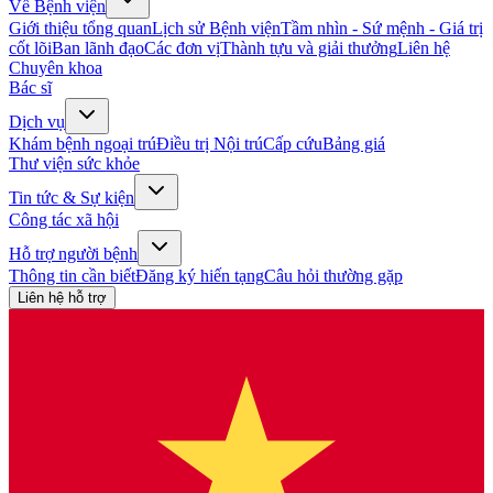
Về Bệnh viện
Giới thiệu tổng quan
Lịch sử Bệnh viện
Tầm nhìn - Sứ mệnh - Giá trị
cốt lõi
Ban lãnh đạo
Các đơn vị
Thành tựu và giải thưởng
Liên hệ
Chuyên khoa
Bác sĩ
Dịch vụ
Khám bệnh ngoại trú
Điều trị Nội trú
Cấp cứu
Bảng giá
Thư viện sức khỏe
Tin tức & Sự kiện
Công tác xã hội
Hỗ trợ người bệnh
Thông tin cần biết
Đăng ký hiến tạng
Câu hỏi thường gặp
Liên hệ hỗ trợ