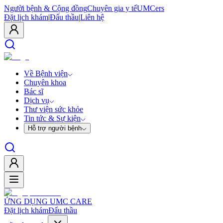
Người bệnh & Cộng đồng
Chuyên gia y tế
UMCers
Đặt lịch khám
|
Đấu thầu
|
Liên hệ
Về Bệnh viện
Chuyên khoa
Bác sĩ
Dịch vụ
Thư viện sức khỏe
Tin tức & Sự kiện
Hỗ trợ người bệnh
ỨNG DỤNG UMC CARE
Đặt lịch khám
Đấu thầu