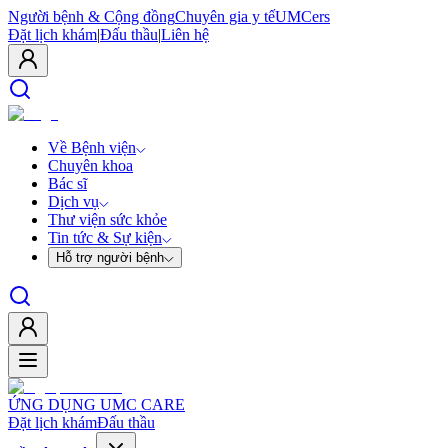
Người bệnh & Cộng đồng
Chuyên gia y tế
UMCers
Đặt lịch khám
|
Đấu thầu
|
Liên hệ
Về Bệnh viện
Chuyên khoa
Bác sĩ
Dịch vụ
Thư viện sức khỏe
Tin tức & Sự kiện
Hỗ trợ người bệnh
ỨNG DỤNG UMC CARE
Đặt lịch khám
Đấu thầu