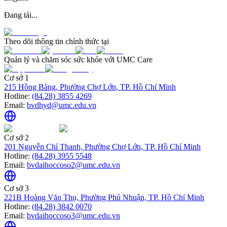
Đang tải...
Theo dõi thông tin chính thức tại
Quản lý và chăm sóc sức khỏe với UMC Care
Cơ sở 1
215 Hồng Bàng, Phường Chợ Lớn, TP. Hồ Chí Minh
Hotline:
(84.28) 3855 4269
Email:
bvdhyd@umc.edu.vn
Cơ sở 2
201 Nguyễn Chí Thanh, Phường Chợ Lớn, TP. Hồ Chí Minh
Hotline:
(84.28) 3955 5548
Email:
bvdaihoccoso2@umc.edu.vn
Cơ sở 3
221B Hoàng Văn Thụ, Phường Phú Nhuận, TP. Hồ Chí Minh
Hotline:
(84.28) 3842 0070
Email:
bvdaihoccoso3@umc.edu.vn