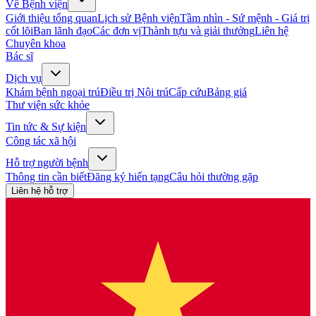
Về Bệnh viện
Giới thiệu tổng quan
Lịch sử Bệnh viện
Tầm nhìn - Sứ mệnh - Giá trị
cốt lõi
Ban lãnh đạo
Các đơn vị
Thành tựu và giải thưởng
Liên hệ
Chuyên khoa
Bác sĩ
Dịch vụ
Khám bệnh ngoại trú
Điều trị Nội trú
Cấp cứu
Bảng giá
Thư viện sức khỏe
Tin tức & Sự kiện
Công tác xã hội
Hỗ trợ người bệnh
Thông tin cần biết
Đăng ký hiến tạng
Câu hỏi thường gặp
Liên hệ hỗ trợ