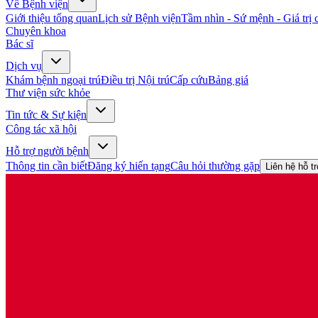
Về Bệnh viện
Giới thiệu tổng quan
Lịch sử Bệnh viện
Tầm nhìn - Sứ mệnh - Giá trị c
Chuyên khoa
Bác sĩ
Dịch vụ
Khám bệnh ngoại trú
Điều trị Nội trú
Cấp cứu
Bảng giá
Thư viện sức khỏe
Tin tức & Sự kiện
Công tác xã hội
Hỗ trợ người bệnh
Thông tin cần biết
Đăng ký hiến tạng
Câu hỏi thường gặp
Liên hệ hỗ t