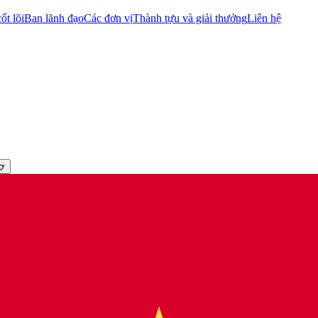
ốt lõi
Ban lãnh đạo
Các đơn vị
Thành tựu và giải thưởng
Liên hệ
rợ