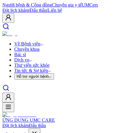
Người bệnh & Cộng đồng
Chuyên gia y tế
UMCers
Đặt lịch khám
|
Đấu thầu
|
Liên hệ
Về Bệnh viện
Chuyên khoa
Bác sĩ
Dịch vụ
Thư viện sức khỏe
Tin tức & Sự kiện
Hỗ trợ người bệnh
ỨNG DỤNG UMC CARE
Đặt lịch khám
Đấu thầu