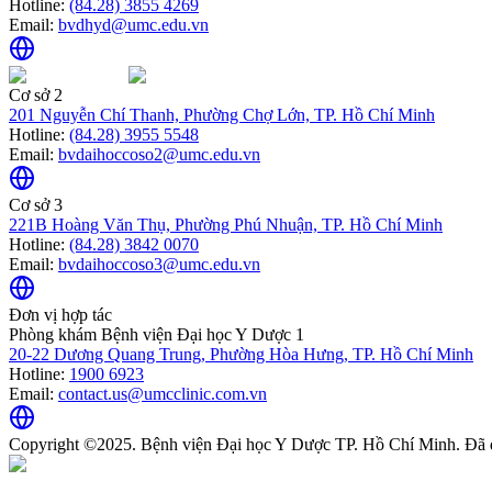
Hotline:
(84.28) 3855 4269
Email:
bvdhyd@umc.edu.vn
Cơ sở 2
201 Nguyễn Chí Thanh, Phường Chợ Lớn, TP. Hồ Chí Minh
Hotline:
(84.28) 3955 5548
Email:
bvdaihoccoso2@umc.edu.vn
Cơ sở 3
221B Hoàng Văn Thụ, Phường Phú Nhuận, TP. Hồ Chí Minh
Hotline:
(84.28) 3842 0070
Email:
bvdaihoccoso3@umc.edu.vn
Đơn vị hợp tác
Phòng khám Bệnh viện Đại học Y Dược 1
20-22 Dương Quang Trung, Phường Hòa Hưng, TP. Hồ Chí Minh
Hotline:
1900 6923
Email:
contact.us@umcclinic.com.vn
Copyright ©2025. Bệnh viện Đại học Y Dược TP. Hồ Chí Minh. Đã 