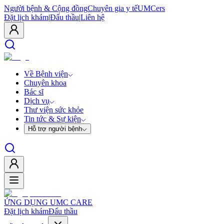
Người bệnh & Cộng đồng
Chuyên gia y tế
UMCers
Đặt lịch khám
|
Đấu thầu
|
Liên hệ
Về Bệnh viện
Chuyên khoa
Bác sĩ
Dịch vụ
Thư viện sức khỏe
Tin tức & Sự kiện
Hỗ trợ người bệnh
ỨNG DỤNG UMC CARE
Đặt lịch khám
Đấu thầu