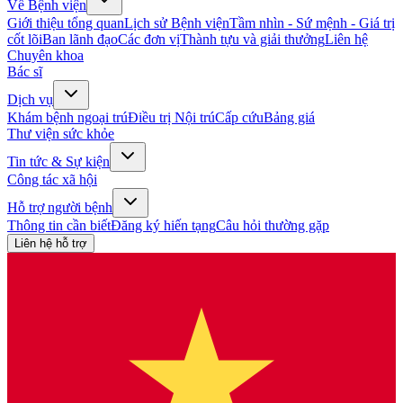
Về Bệnh viện
Giới thiệu tổng quan
Lịch sử Bệnh viện
Tầm nhìn - Sứ mệnh - Giá trị
cốt lõi
Ban lãnh đạo
Các đơn vị
Thành tựu và giải thưởng
Liên hệ
Chuyên khoa
Bác sĩ
Dịch vụ
Khám bệnh ngoại trú
Điều trị Nội trú
Cấp cứu
Bảng giá
Thư viện sức khỏe
Tin tức & Sự kiện
Công tác xã hội
Hỗ trợ người bệnh
Thông tin cần biết
Đăng ký hiến tạng
Câu hỏi thường gặp
Liên hệ hỗ trợ