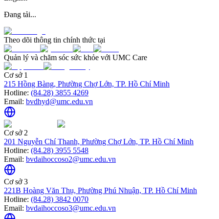
Đang tải...
Theo dõi thông tin chính thức tại
Quản lý và chăm sóc sức khỏe với UMC Care
Cơ sở 1
215 Hồng Bàng, Phường Chợ Lớn, TP. Hồ Chí Minh
Hotline:
(84.28) 3855 4269
Email:
bvdhyd@umc.edu.vn
Cơ sở 2
201 Nguyễn Chí Thanh, Phường Chợ Lớn, TP. Hồ Chí Minh
Hotline:
(84.28) 3955 5548
Email:
bvdaihoccoso2@umc.edu.vn
Cơ sở 3
221B Hoàng Văn Thụ, Phường Phú Nhuận, TP. Hồ Chí Minh
Hotline:
(84.28) 3842 0070
Email:
bvdaihoccoso3@umc.edu.vn