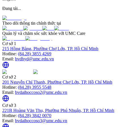
Đang tải...
Theo dõi thông tin chính thức tại
Quản lý và chăm sóc sức khỏe với UMC Care
Cơ sở 1
215 Hồng Bàng, Phường Chợ Lớn, TP. Hồ Chí Minh
Hotline:
(84.28) 3855 4269
Email:
bvdhyd@umc.edu.vn
Cơ sở 2
201 Nguyễn Chí Thanh, Phường Chợ Lớn, TP. Hồ Chí Minh
Hotline:
(84.28) 3955 5548
Email:
bvdaihoccoso2@umc.edu.vn
Cơ sở 3
221B Hoàng Văn Thụ, Phường Phú Nhuận, TP. Hồ Chí Minh
Hotline:
(84.28) 3842 0070
Email:
bvdaihoccoso3@umc.edu.vn