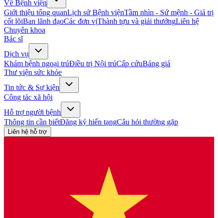
Về Bệnh viện
Giới thiệu tổng quan
Lịch sử Bệnh viện
Tầm nhìn - Sứ mệnh - Giá trị
cốt lõi
Ban lãnh đạo
Các đơn vị
Thành tựu và giải thưởng
Liên hệ
Chuyên khoa
Bác sĩ
Dịch vụ
Khám bệnh ngoại trú
Điều trị Nội trú
Cấp cứu
Bảng giá
Thư viện sức khỏe
Tin tức & Sự kiện
Công tác xã hội
Hỗ trợ người bệnh
Thông tin cần biết
Đăng ký hiến tạng
Câu hỏi thường gặp
Liên hệ hỗ trợ