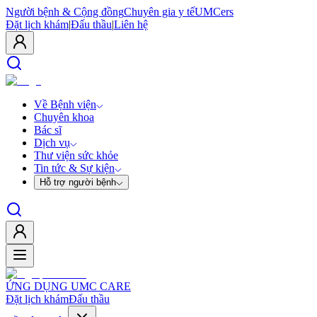
Người bệnh & Cộng đồng
Chuyên gia y tế
UMCers
Đặt lịch khám
|
Đấu thầu
|
Liên hệ
Về Bệnh viện
Chuyên khoa
Bác sĩ
Dịch vụ
Thư viện sức khỏe
Tin tức & Sự kiện
Hỗ trợ người bệnh
ỨNG DỤNG UMC CARE
Đặt lịch khám
Đấu thầu