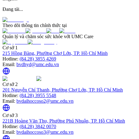
Đang tải...
Theo dõi thông tin chính thức tại
Quản lý và chăm sóc sức khỏe với UMC Care
Cơ sở 1
215 Hồng Bàng, Phường Chợ Lớn, TP. Hồ Chí Minh
Hotline:
(84.28) 3855 4269
Email:
bvdhyd@umc.edu.vn
Cơ sở 2
201 Nguyễn Chí Thanh, Phường Chợ Lớn, TP. Hồ Chí Minh
Hotline:
(84.28) 3955 5548
Email:
bvdaihoccoso2@umc.edu.vn
Cơ sở 3
221B Hoàng Văn Thụ, Phường Phú Nhuận, TP. Hồ Chí Minh
Hotline:
(84.28) 3842 0070
Email:
bvdaihoccoso3@umc.edu.vn