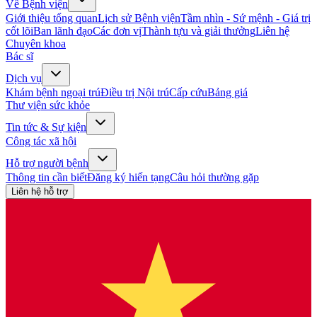
Về Bệnh viện
Giới thiệu tổng quan
Lịch sử Bệnh viện
Tầm nhìn - Sứ mệnh - Giá trị
cốt lõi
Ban lãnh đạo
Các đơn vị
Thành tựu và giải thưởng
Liên hệ
Chuyên khoa
Bác sĩ
Dịch vụ
Khám bệnh ngoại trú
Điều trị Nội trú
Cấp cứu
Bảng giá
Thư viện sức khỏe
Tin tức & Sự kiện
Công tác xã hội
Hỗ trợ người bệnh
Thông tin cần biết
Đăng ký hiến tạng
Câu hỏi thường gặp
Liên hệ hỗ trợ