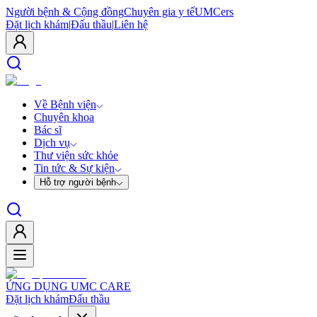
Người bệnh & Cộng đồng
Chuyên gia y tế
UMCers
Đặt lịch khám
|
Đấu thầu
|
Liên hệ
Về Bệnh viện
Chuyên khoa
Bác sĩ
Dịch vụ
Thư viện sức khỏe
Tin tức & Sự kiện
Hỗ trợ người bệnh
ỨNG DỤNG UMC CARE
Đặt lịch khám
Đấu thầu