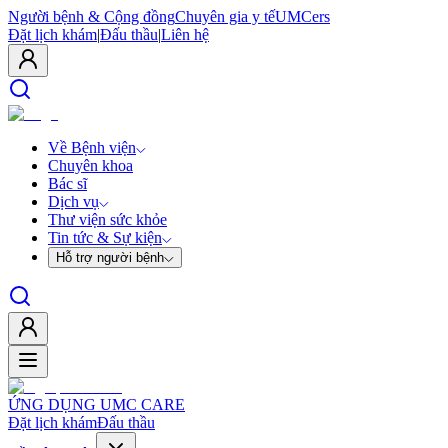
Người bệnh & Cộng đồng
Chuyên gia y tế
UMCers
Đặt lịch khám
|
Đấu thầu
|
Liên hệ
Về Bệnh viện
Chuyên khoa
Bác sĩ
Dịch vụ
Thư viện sức khỏe
Tin tức & Sự kiện
Hỗ trợ người bệnh
ỨNG DỤNG UMC CARE
Đặt lịch khám
Đấu thầu