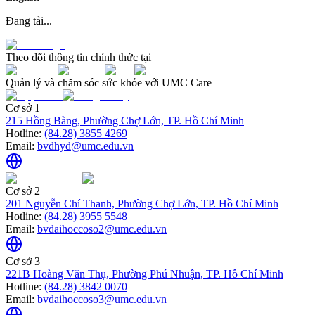
Đang tải...
Theo dõi thông tin chính thức tại
Quản lý và chăm sóc sức khỏe với UMC Care
Cơ sở 1
215 Hồng Bàng, Phường Chợ Lớn, TP. Hồ Chí Minh
Hotline:
(84.28) 3855 4269
Email:
bvdhyd@umc.edu.vn
Cơ sở 2
201 Nguyễn Chí Thanh, Phường Chợ Lớn, TP. Hồ Chí Minh
Hotline:
(84.28) 3955 5548
Email:
bvdaihoccoso2@umc.edu.vn
Cơ sở 3
221B Hoàng Văn Thụ, Phường Phú Nhuận, TP. Hồ Chí Minh
Hotline:
(84.28) 3842 0070
Email:
bvdaihoccoso3@umc.edu.vn