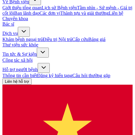
Về Bệnh viện
Giới thiệu tổng quan
Lịch sử Bệnh viện
Tầm nhìn - Sứ mệnh - Giá trị
cốt lõi
Ban lãnh đạo
Các đơn vị
Thành tựu và giải thưởng
Liên hệ
Chuyên khoa
Bác sĩ
Dịch vụ
Khám bệnh ngoại trú
Điều trị Nội trú
Cấp cứu
Bảng giá
Thư viện sức khỏe
Tin tức & Sự kiện
Công tác xã hội
Hỗ trợ người bệnh
Thông tin cần biết
Đăng ký hiến tạng
Câu hỏi thường gặp
Liên hệ hỗ trợ