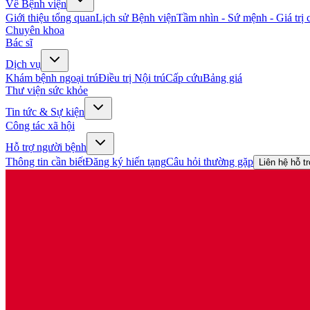
Về Bệnh viện
Giới thiệu tổng quan
Lịch sử Bệnh viện
Tầm nhìn - Sứ mệnh - Giá trị c
Chuyên khoa
Bác sĩ
Dịch vụ
Khám bệnh ngoại trú
Điều trị Nội trú
Cấp cứu
Bảng giá
Thư viện sức khỏe
Tin tức & Sự kiện
Công tác xã hội
Hỗ trợ người bệnh
Thông tin cần biết
Đăng ký hiến tạng
Câu hỏi thường gặp
Liên hệ hỗ t