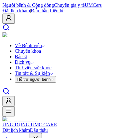
Người bệnh & Cộng đồng
Chuyên gia y tế
UMCers
Đặt lịch khám
|
Đấu thầu
|
Liên hệ
Về Bệnh viện
Chuyên khoa
Bác sĩ
Dịch vụ
Thư viện sức khỏe
Tin tức & Sự kiện
Hỗ trợ người bệnh
ỨNG DỤNG UMC CARE
Đặt lịch khám
Đấu thầu