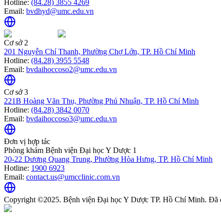
Hotline:
(84.28) 3855 4269
Email:
bvdhyd@umc.edu.vn
Cơ sở 2
201 Nguyễn Chí Thanh, Phường Chợ Lớn, TP. Hồ Chí Minh
Hotline:
(84.28) 3955 5548
Email:
bvdaihoccoso2@umc.edu.vn
Cơ sở 3
221B Hoàng Văn Thụ, Phường Phú Nhuận, TP. Hồ Chí Minh
Hotline:
(84.28) 3842 0070
Email:
bvdaihoccoso3@umc.edu.vn
Đơn vị hợp tác
Phòng khám Bệnh viện Đại học Y Dược 1
20-22 Dương Quang Trung, Phường Hòa Hưng, TP. Hồ Chí Minh
Hotline:
1900 6923
Email:
contact.us@umcclinic.com.vn
Copyright ©2025. Bệnh viện Đại học Y Dược TP. Hồ Chí Minh. Đã 