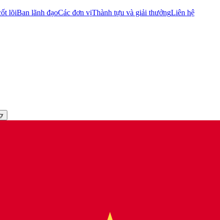
ốt lõi
Ban lãnh đạo
Các đơn vị
Thành tựu và giải thưởng
Liên hệ
rợ