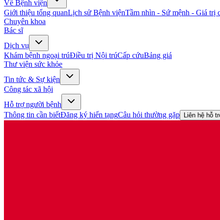
Về Bệnh viện
Giới thiệu tổng quan
Lịch sử Bệnh viện
Tầm nhìn - Sứ mệnh - Giá trị c
Chuyên khoa
Bác sĩ
Dịch vụ
Khám bệnh ngoại trú
Điều trị Nội trú
Cấp cứu
Bảng giá
Thư viện sức khỏe
Tin tức & Sự kiện
Công tác xã hội
Hỗ trợ người bệnh
Thông tin cần biết
Đăng ký hiến tạng
Câu hỏi thường gặp
Liên hệ hỗ t