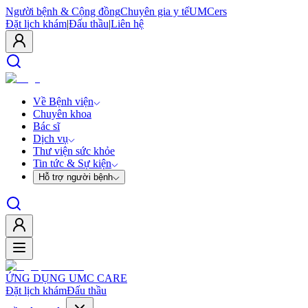
Người bệnh & Cộng đồng
Chuyên gia y tế
UMCers
Đặt lịch khám
|
Đấu thầu
|
Liên hệ
Về Bệnh viện
Chuyên khoa
Bác sĩ
Dịch vụ
Thư viện sức khỏe
Tin tức & Sự kiện
Hỗ trợ người bệnh
ỨNG DỤNG UMC CARE
Đặt lịch khám
Đấu thầu