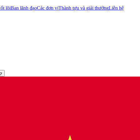
ốt lõi
Ban lãnh đạo
Các đơn vị
Thành tựu và giải thưởng
Liên hệ
rợ