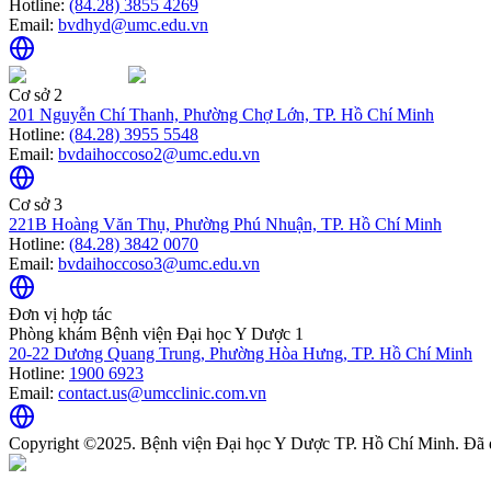
Hotline:
(84.28) 3855 4269
Email:
bvdhyd@umc.edu.vn
Cơ sở 2
201 Nguyễn Chí Thanh, Phường Chợ Lớn, TP. Hồ Chí Minh
Hotline:
(84.28) 3955 5548
Email:
bvdaihoccoso2@umc.edu.vn
Cơ sở 3
221B Hoàng Văn Thụ, Phường Phú Nhuận, TP. Hồ Chí Minh
Hotline:
(84.28) 3842 0070
Email:
bvdaihoccoso3@umc.edu.vn
Đơn vị hợp tác
Phòng khám Bệnh viện Đại học Y Dược 1
20-22 Dương Quang Trung, Phường Hòa Hưng, TP. Hồ Chí Minh
Hotline:
1900 6923
Email:
contact.us@umcclinic.com.vn
Copyright ©2025. Bệnh viện Đại học Y Dược TP. Hồ Chí Minh. Đã 