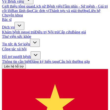
Về Bệnh viện
Giới thiệu tổng quan
Lịch sử Bệnh viện
Tầm nhìn - Sứ mệnh - Giá trị
cốt lõi
Ban lãnh đạo
Các đơn vị
Thành tựu và giải thưởng
Liên hệ
Chuyên khoa
Bác sĩ
Dịch vụ
Khám bệnh ngoại trú
Điều trị Nội trú
Cấp cứu
Bảng giá
Thư viện sức khỏe
Tin tức & Sự kiện
Công tác xã hội
Hỗ trợ người bệnh
Thông tin cần biết
Đăng ký hiến tạng
Câu hỏi thường gặp
Liên hệ hỗ trợ