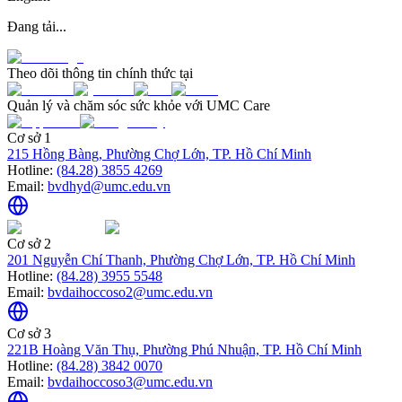
Đang tải...
Theo dõi thông tin chính thức tại
Quản lý và chăm sóc sức khỏe với UMC Care
Cơ sở 1
215 Hồng Bàng, Phường Chợ Lớn, TP. Hồ Chí Minh
Hotline:
(84.28) 3855 4269
Email:
bvdhyd@umc.edu.vn
Cơ sở 2
201 Nguyễn Chí Thanh, Phường Chợ Lớn, TP. Hồ Chí Minh
Hotline:
(84.28) 3955 5548
Email:
bvdaihoccoso2@umc.edu.vn
Cơ sở 3
221B Hoàng Văn Thụ, Phường Phú Nhuận, TP. Hồ Chí Minh
Hotline:
(84.28) 3842 0070
Email:
bvdaihoccoso3@umc.edu.vn