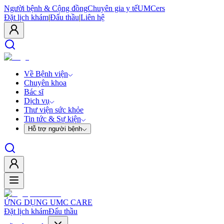
Người bệnh & Cộng đồng
Chuyên gia y tế
UMCers
Đặt lịch khám
|
Đấu thầu
|
Liên hệ
Về Bệnh viện
Chuyên khoa
Bác sĩ
Dịch vụ
Thư viện sức khỏe
Tin tức & Sự kiện
Hỗ trợ người bệnh
ỨNG DỤNG UMC CARE
Đặt lịch khám
Đấu thầu