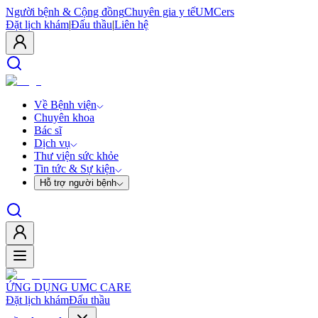
Người bệnh & Cộng đồng
Chuyên gia y tế
UMCers
Đặt lịch khám
|
Đấu thầu
|
Liên hệ
Về Bệnh viện
Chuyên khoa
Bác sĩ
Dịch vụ
Thư viện sức khỏe
Tin tức & Sự kiện
Hỗ trợ người bệnh
ỨNG DỤNG UMC CARE
Đặt lịch khám
Đấu thầu