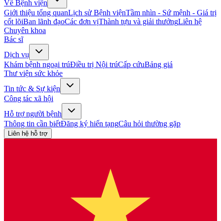
Về Bệnh viện
Giới thiệu tổng quan
Lịch sử Bệnh viện
Tầm nhìn - Sứ mệnh - Giá trị
cốt lõi
Ban lãnh đạo
Các đơn vị
Thành tựu và giải thưởng
Liên hệ
Chuyên khoa
Bác sĩ
Dịch vụ
Khám bệnh ngoại trú
Điều trị Nội trú
Cấp cứu
Bảng giá
Thư viện sức khỏe
Tin tức & Sự kiện
Công tác xã hội
Hỗ trợ người bệnh
Thông tin cần biết
Đăng ký hiến tạng
Câu hỏi thường gặp
Liên hệ hỗ trợ