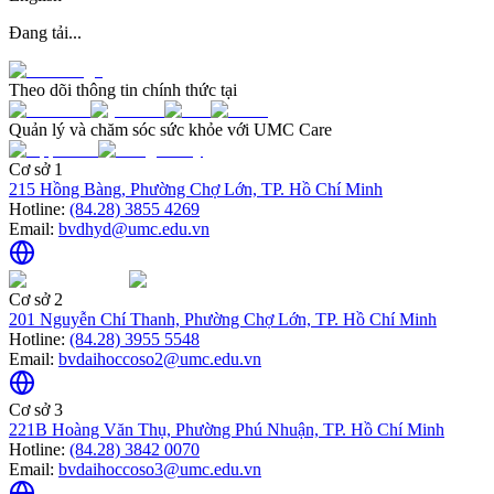
Đang tải...
Theo dõi thông tin chính thức tại
Quản lý và chăm sóc sức khỏe với UMC Care
Cơ sở 1
215 Hồng Bàng, Phường Chợ Lớn, TP. Hồ Chí Minh
Hotline:
(84.28) 3855 4269
Email:
bvdhyd@umc.edu.vn
Cơ sở 2
201 Nguyễn Chí Thanh, Phường Chợ Lớn, TP. Hồ Chí Minh
Hotline:
(84.28) 3955 5548
Email:
bvdaihoccoso2@umc.edu.vn
Cơ sở 3
221B Hoàng Văn Thụ, Phường Phú Nhuận, TP. Hồ Chí Minh
Hotline:
(84.28) 3842 0070
Email:
bvdaihoccoso3@umc.edu.vn