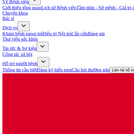
Về Bệnh viện
Giới thiệu tổng quan
Lịch sử Bệnh viện
Tầm nhìn - Sứ mệnh - Giá trị c
Chuyên khoa
Bác sĩ
Dịch vụ
Khám bệnh ngoại trú
Điều trị Nội trú
Cấp cứu
Bảng giá
Thư viện sức khỏe
Tin tức & Sự kiện
Công tác xã hội
Hỗ trợ người bệnh
Thông tin cần biết
Đăng ký hiến tạng
Câu hỏi thường gặp
Liên hệ hỗ t