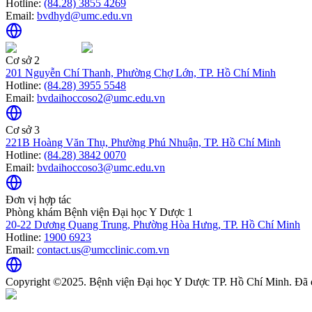
Hotline:
(84.28) 3855 4269
Email:
bvdhyd@umc.edu.vn
Cơ sở 2
201 Nguyễn Chí Thanh, Phường Chợ Lớn, TP. Hồ Chí Minh
Hotline:
(84.28) 3955 5548
Email:
bvdaihoccoso2@umc.edu.vn
Cơ sở 3
221B Hoàng Văn Thụ, Phường Phú Nhuận, TP. Hồ Chí Minh
Hotline:
(84.28) 3842 0070
Email:
bvdaihoccoso3@umc.edu.vn
Đơn vị hợp tác
Phòng khám Bệnh viện Đại học Y Dược 1
20-22 Dương Quang Trung, Phường Hòa Hưng, TP. Hồ Chí Minh
Hotline:
1900 6923
Email:
contact.us@umcclinic.com.vn
Copyright ©2025. Bệnh viện Đại học Y Dược TP. Hồ Chí Minh. Đã 