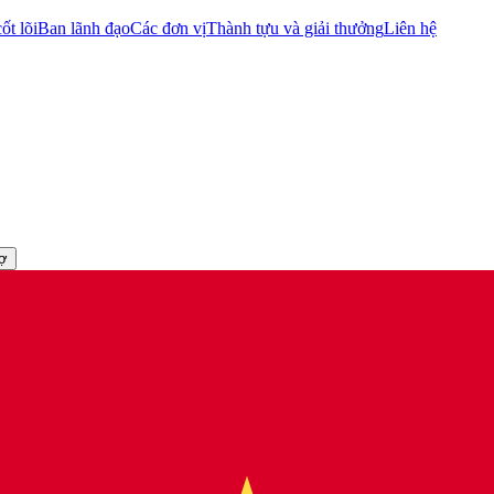
ốt lõi
Ban lãnh đạo
Các đơn vị
Thành tựu và giải thưởng
Liên hệ
rợ