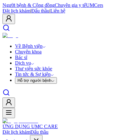
Người bệnh & Cộng đồng
Chuyên gia y tế
UMCers
Đặt lịch khám
|
Đấu thầu
|
Liên hệ
Về Bệnh viện
Chuyên khoa
Bác sĩ
Dịch vụ
Thư viện sức khỏe
Tin tức & Sự kiện
Hỗ trợ người bệnh
ỨNG DỤNG UMC CARE
Đặt lịch khám
Đấu thầu