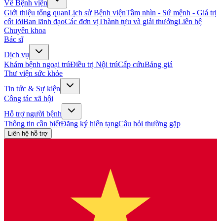
Về Bệnh viện
Giới thiệu tổng quan
Lịch sử Bệnh viện
Tầm nhìn - Sứ mệnh - Giá trị
cốt lõi
Ban lãnh đạo
Các đơn vị
Thành tựu và giải thưởng
Liên hệ
Chuyên khoa
Bác sĩ
Dịch vụ
Khám bệnh ngoại trú
Điều trị Nội trú
Cấp cứu
Bảng giá
Thư viện sức khỏe
Tin tức & Sự kiện
Công tác xã hội
Hỗ trợ người bệnh
Thông tin cần biết
Đăng ký hiến tạng
Câu hỏi thường gặp
Liên hệ hỗ trợ