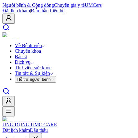
Người bệnh & Cộng đồng
Chuyên gia y tế
UMCers
Đặt lịch khám
|
Đấu thầu
|
Liên hệ
Về Bệnh viện
Chuyên khoa
Bác sĩ
Dịch vụ
Thư viện sức khỏe
Tin tức & Sự kiện
Hỗ trợ người bệnh
ỨNG DỤNG UMC CARE
Đặt lịch khám
Đấu thầu