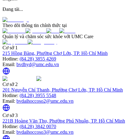
Đang tải...
Theo dõi thông tin chính thức tại
Quản lý và chăm sóc sức khỏe với UMC Care
Cơ sở 1
215 Hồng Bàng, Phường Chợ Lớn, TP. Hồ Chí Minh
Hotline:
(84.28) 3855 4269
Email:
bvdhyd@umc.edu.vn
Cơ sở 2
201 Nguyễn Chí Thanh, Phường Chợ Lớn, TP. Hồ Chí Minh
Hotline:
(84.28) 3955 5548
Email:
bvdaihoccoso2@umc.edu.vn
Cơ sở 3
221B Hoàng Văn Thụ, Phường Phú Nhuận, TP. Hồ Chí Minh
Hotline:
(84.28) 3842 0070
Email:
bvdaihoccoso3@umc.edu.vn